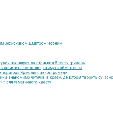
блим Захисником Дмитром Чорним
нок школяра»: як отримати 5 тисяч гривень
ть ловити раків: коли діятимуть обмеження
на території Ярмолинецької громади
и: знайомимо читачів із краєм, де історія творить сучасні
» після тематичного квесту