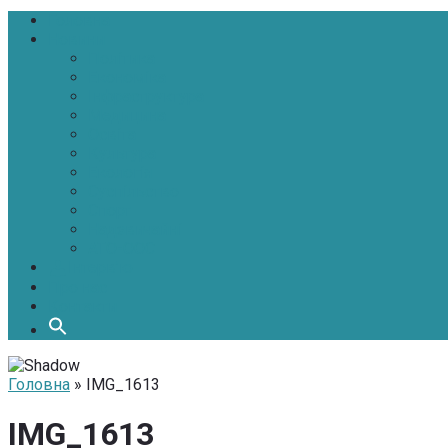
Головна
Новини
Політика
Економіка
Інфраструктура
Медицина
Освіта
Культура
Екологія
Суспільство
Спорт
Надзвичайні
АТО-ООС
Інтерв’ю
Про нас
Контакти
Головна
» IMG_1613
IMG_1613