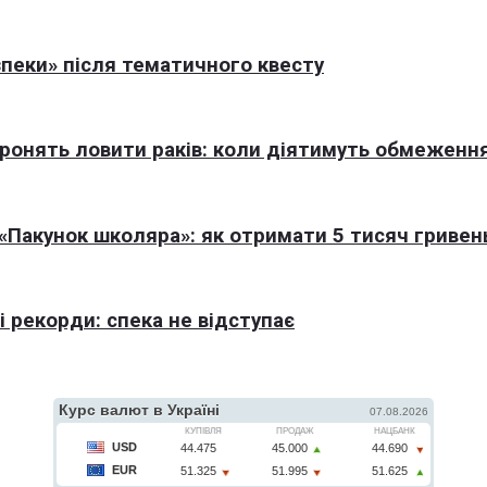
пеки» після тематичного квесту
оронять ловити раків: коли діятимуть обмеженн
Пакунок школяра»: як отримати 5 тисяч гривен
 рекорди: спека не відступає