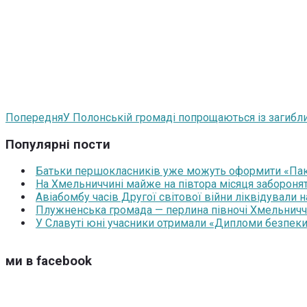
Попередня
У Полонській громаді попрощаються із заги
Популярні пости
Батьки першокласників уже можуть оформити «Паку
На Хмельниччині майже на півтора місяця забороня
Авіабомбу часів Другої світової війни ліквідували 
Плужненська громада — перлина півночі Хмельниччин
У Славуті юні учасники отримали «Дипломи безпеки
ми в facebook