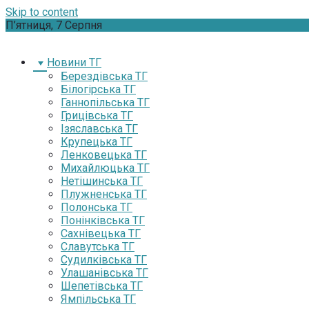
Skip to content
П’ятниця, 7 Серпня
Новини ТГ
Берездівська ТГ
Білогірська ТГ
Ганнопільська ТГ
Грицівська ТГ
Ізяславська ТГ
Крупецька ТГ
Ленковецька ТГ
Михайлюцька ТГ
Нетішинська ТГ
Плужненська ТГ
Полонська ТГ
Понінківська ТГ
Сахнівецька ТГ
Славутська ТГ
Судилківська ТГ
Улашанівська ТГ
Шепетівська ТГ
Ямпільська ТГ