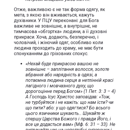
Отже, важливою є не так форма одягу, як
мета, з якою він вживається, кажуть
духівники. У ПЦУ переконані: для Бога
важливе не зовнішнє, а внутрішнє, не
тимчасова «обгортка» людини, а її духовні
прикраси. Хоча, додають, безперечно, і
чоловічий, і жіночий одяг, особливо коли
людина проходить до храму, не має бути
спонуканням до гріховних спокус.
«Hехай буде прикрасою вашою не
зовнiшнє – заплiтання волосся, золоте
вбрання або наряднiсть в одязi, а
потаємна людина серця в нетлiннiй красi
лагiдного i мовчазного духу, що
дорогоцiнне перед Богом» (1 Пет. 3: 3 – 4)
А Господь Ісус Христос заповідав: «Тож,
не турбуйтеся і не кажіть: що нам їсти? чи
що пити? або: у що одягтися? Бо всього
цього язичники шукають… Шукайте ж
спершу Царства Божого і правди Його, і
все це додасться вам» (Мф. 6: 31 – 33).
Не
витрачайте час на непотрібні суперечки і