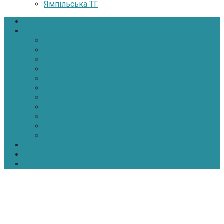
Ямпільська ТГ
Головна
Новини
Політика
Економіка
Інфраструктура
Медицина
Освіта
Культура
Екологія
Суспільство
Спорт
Надзвичайні
АТО-ООС
Інтерв’ю
Про нас
Контакти