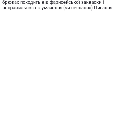
брюках походить від фарисейської закваски і
неправильного тлумачення (чи незнання) Писання.