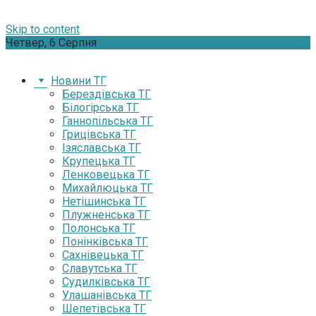
Skip to content
Четвер, 6 Серпня
Новини ТГ
Берездівська ТГ
Білогірська ТГ
Ганнопільська ТГ
Грицівська ТГ
Ізяславська ТГ
Крупецька ТГ
Ленковецька ТГ
Михайлюцька ТГ
Нетішинська ТГ
Плужненська ТГ
Полонська ТГ
Понінківська ТГ
Сахнівецька ТГ
Славутська ТГ
Судилківська ТГ
Улашанівська ТГ
Шепетівська ТГ