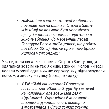
Найчастіше в контексті такої «заборони»
посилаються на рядки зі Старого Завіту:
«На жінці не повинно бути чоловічого
одягу, і чоловік не повинен вдягатися в
жіноче вбрання, бо мерзенний перед
Господом Богом твоїм усякий, що робить
це» (Втор. 22: 5). Але чи про жіночі брюки
йшлося у тих рядках?
У часи, коли писалися правила Старого Завіту, люди
одягалися зовсім не так, як нині. І жінки, і чоловіки тоді
носили схожий одяг: нижню сорочку, яку підперезували
поясом, а зверху – туніку (плащ, накидку).
У Біблійній енциклопедії Брокгауза
зазначається: «Жіночий одяг був схожий
на чоловічий, але все ж мав деякі
відмінності… Одяг жінок був довший і
ширший від чоловічого, і, ймовірно,
виготовлявся з більш тонких тканин;