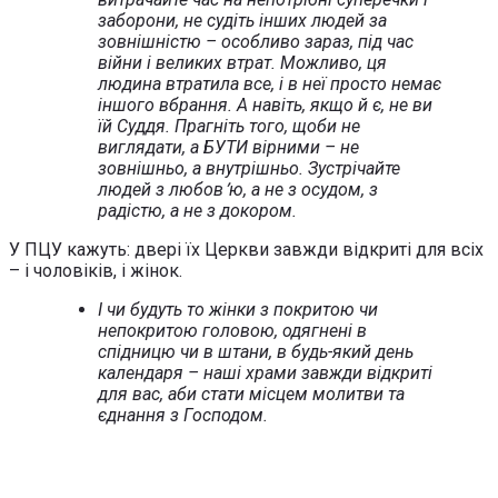
заборони, не судіть інших людей за
зовнішністю – особливо зараз, під час
війни і великих втрат. Можливо, ця
людина втратила все, і в неї просто немає
іншого вбрання. А навіть, якщо й є, не ви
їй Суддя. Прагніть того, щоби не
виглядати, а БУТИ вірними – не
зовнішньо, а внутрішньо. Зустрічайте
людей з любов՚ю, а не з осудом, з
радістю, а не з докором.
У ПЦУ кажуть: двері їх Церкви завжди відкриті для всіх
– і чоловіків, і жінок.
І чи будуть то жінки з покритою чи
непокритою головою, одягнені в
спідницю чи в штани, в будь-який день
календаря – наші храми завжди відкриті
для вас, аби стати місцем молитви та
єднання з Господом.