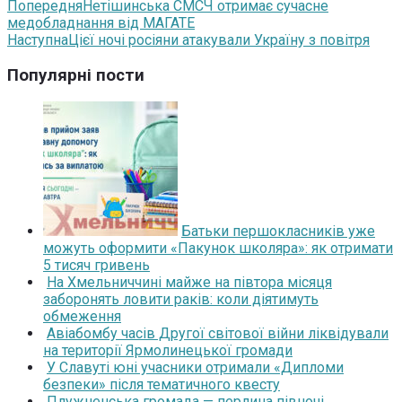
Попередня
Нетішинська СМСЧ отримає сучасне
медобладнання від МАГАТЕ
Наступна
Цієї ночі росіяни атакували Україну з повітря
Популярні пости
Батьки першокласників уже
можуть оформити «Пакунок школяра»: як отримати
5 тисяч гривень
На Хмельниччині майже на півтора місяця
заборонять ловити раків: коли діятимуть
обмеження
Авіабомбу часів Другої світової війни ліквідували
на території Ярмолинецької громади
У Славуті юні учасники отримали «Дипломи
безпеки» після тематичного квесту
Плужненська громада — перлина півночі