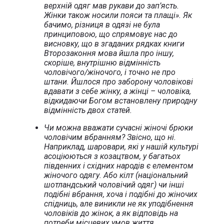
верхній одяг мав рукави до зап’ясть.
Жінки також носили пояси та плащі». Як
бачимо, різниця в одязі не була
принциповою, що спрямовує нас до
висновку, що в згаданих рядках книги
Второзаконня мова йшла про іншу,
скоріше, внутрішню відмінність
чоловічого/жіночого, і точно не про
штани. Йшлося про заборону чоловікові
вдавати з себе жінку, а жінці – чоловіка,
відкидаючи Богом встановлену природну
відмінність двох статей.
Чи можна вважати сучасні жіночі брюки
чоловічим вбранням? Звісно, що ні.
Наприклад, шаровари, які у нашій культурі
асоціюються з козацтвом, у багатьох
південних і східних народів є елементом
жіночого одягу. Або кілт (національний
шотландський чоловічий одяг) чи інші
подібні вбрання, хоча і подібні до жіночих
спідниць, але виникли не як уподібнення
чоловіків до жінок, а як відповідь на
потреби місцевих умов життя.