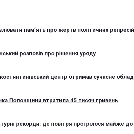
овлювати пам’ять про жертв політичних репресі
нський розповів про рішення уряду
окостянтинівський центр отримав сучасне обла
нка Полонщини втратила 45 тисяч гривень
турні рекорди: де повітря прогрілося майже до