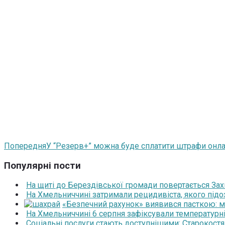
Попередня
У “Резерв+” можна буде сплатити штрафи онла
Популярні пости
На щиті до Берездівської громади повертається За
На Хмельниччині затримали рецидивіста, якого під
«Безпечний рахунок» виявився пасткою: 
На Хмельниччині 6 серпня зафіксували температурні
Соціальні послуги стають доступнішими: Старокост