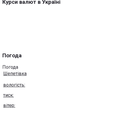
Курси валют в Україні
Погода
Погода
Шепетівка
вологість:
тиск:
вітер:
Погода на 10 днів від
sinoptik.ua