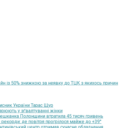
йн із 50% знижкою за неявку до ТЦК з якихось причин
хисник України Тарас Щур
озрюють у зґвалтуванні жінки
мешканка Полонщини втратила 45 тисяч гривень
 рекорди: де повітря прогрілося майже до +39°
янтинівський центр отримав сучасне обладнання