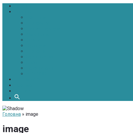
Головна
Новини
Політика
Економіка
Інфраструктура
Медицина
Освіта
Культура
Екологія
Суспільство
Спорт
Надзвичайні
АТО-ООС
Інтерв’ю
Про нас
Контакти
Головна
» image
image