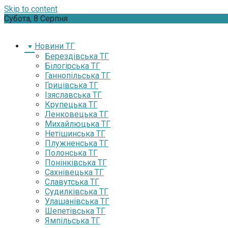
Skip to content
Субота, 8 Серпня
Новини ТГ
Берездівська ТГ
Білогірська ТГ
Ганнопільська ТГ
Грицівська ТГ
Ізяславська ТГ
Крупецька ТГ
Ленковецька ТГ
Михайлюцька ТГ
Нетішинська ТГ
Плужненська ТГ
Полонська ТГ
Понінківська ТГ
Сахнівецька ТГ
Славутська ТГ
Судилківська ТГ
Улашанівська ТГ
Шепетівська ТГ
Ямпільська ТГ