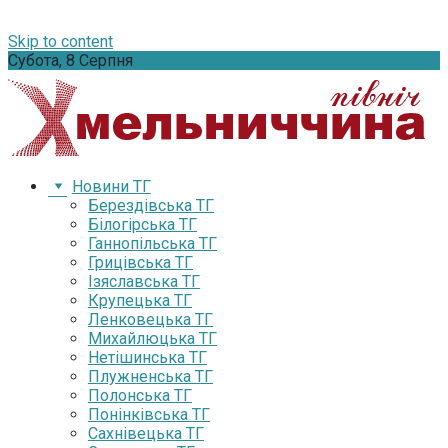
Skip to content
Субота, 8 Серпня
Новини ТГ
Берездівська ТГ
Білогірська ТГ
Ганнопільська ТГ
Грицівська ТГ
Ізяславська ТГ
Крупецька ТГ
Ленковецька ТГ
Михайлюцька ТГ
Нетішинська ТГ
Плужненська ТГ
Полонська ТГ
Понінківська ТГ
Сахнівецька ТГ