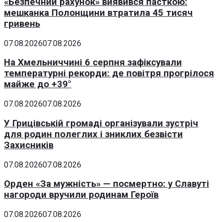
«Безпечний рахунок» виявився пасткою:
мешканка Полонщини втратила 45 тисяч
гривень
07.08.2026
07.08.2026
На Хмельниччині 6 серпня зафіксували
температурні рекорди: де повітря прогрілося
майже до +39°
07.08.2026
07.08.2026
У Грицівській громаді організували зустріч
для родин полеглих і зниклих безвісти
Захисників
07.08.2026
07.08.2026
Орден «За мужність» — посмертно: у Славуті
нагороди вручили родинам Героїв
07.08.2026
07.08.2026