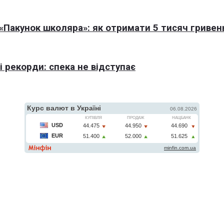
Пакунок школяра»: як отримати 5 тисяч гривен
 рекорди: спека не відступає