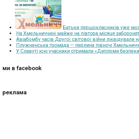
Батьки першокласників уже мож
На Хмельниччині майже на півтора місяця забороня
Авіабомбу часів Другої світової війни ліквідували 
Плужненська громада — перлина півночі Хмельниччин
У Славуті юні учасники отримали «Дипломи безпеки
ми в facebook
реклама