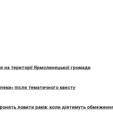
али на території Ярмолинецької громади
пеки» після тематичного квесту
оронять ловити раків: коли діятимуть обмеженн