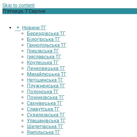
Skip to content
П’ятниця, 7 Серпня
Новини ТГ
Берездівська ТГ
Білогірська ТГ
Ганнопільська ТГ
Грицівська ТГ
Ізяславська ТГ
Крупецька ТГ
Ленковецька ТГ
Михайлюцька ТГ
Нетішинська ТГ
Плужненська ТГ
Полонська ТГ
Понінківська ТГ
Сахнівецька ТГ
Славутська ТГ
Судилківська ТГ
Улашанівська ТГ
Шепетівська ТГ
Ямпільська ТГ