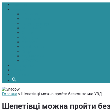
Головна
Новини
Політика
Економіка
Інфраструктура
Медицина
Освіта
Культура
Екологія
Суспільство
Спорт
Надзвичайні
АТО-ООС
Інтерв’ю
Про нас
Контакти
Головна
» Шепетівці можна пройти безкоштовне УЗД
Шепетівці можна пройти бе