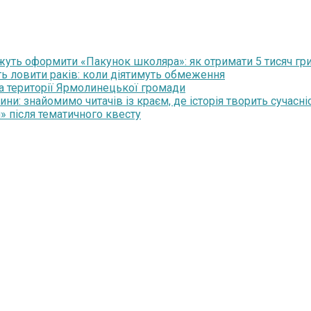
уть оформити «Пакунок школяра»: як отримати 5 тисяч гр
ть ловити раків: коли діятимуть обмеження
на території Ярмолинецької громади
и: знайомимо читачів із краєм, де історія творить сучасні
» після тематичного квесту