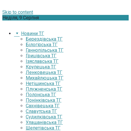
Skip to content
Неділя, 9 Серпня
Новини ТГ
Берездівська ТГ
Білогірська ТГ
Ганнопільська ТГ
Грицівська ТГ
Ізяславська ТГ
Крупецька ТГ
Ленковецька ТГ
Михайлюцька ТГ
Нетішинська ТГ
Плужненська ТГ
Полонська ТГ
Понінківська ТГ
Сахнівецька ТГ
Славутська ТГ
Судилківська ТГ
Улашанівська ТГ
Шепетівська ТГ