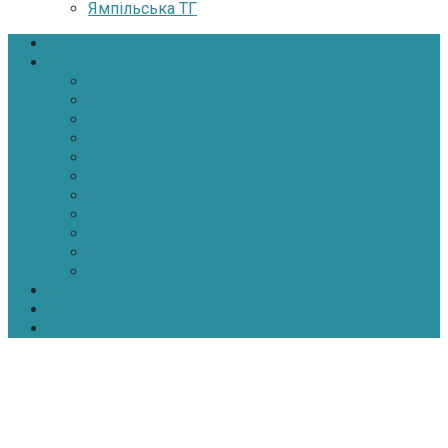
Ямпільська ТГ
Головна
Новини
Політика
Економіка
Інфраструктура
Медицина
Освіта
Культура
Екологія
Суспільство
Спорт
Надзвичайні
АТО-ООС
Інтерв’ю
Про нас
Контакти