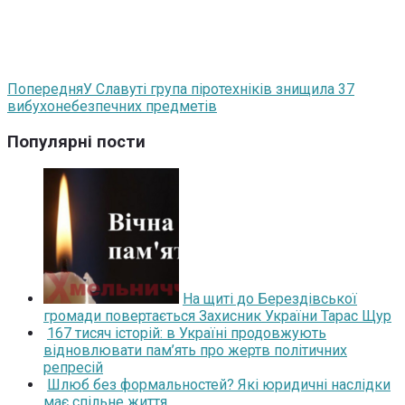
Попередня
У Славуті група піротехніків знищила 37
вибухонебезпечних предметів
Популярні пости
На щиті до Берездівської
громади повертається Захисник України Тарас Щур
167 тисяч історій: в Україні продовжують
відновлювати пам’ять про жертв політичних
репресій
Шлюб без формальностей? Які юридичні наслідки
має спільне життя