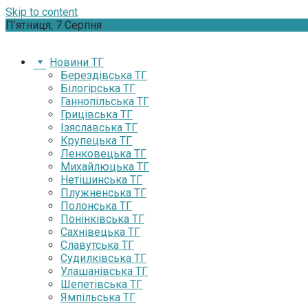
Skip to content
П’ятниця, 7 Серпня
Новини ТГ
Берездівська ТГ
Білогірська ТГ
Ганнопільська ТГ
Грицівська ТГ
Ізяславська ТГ
Крупецька ТГ
Ленковецька ТГ
Михайлюцька ТГ
Нетішинська ТГ
Плужненська ТГ
Полонська ТГ
Понінківська ТГ
Сахнівецька ТГ
Славутська ТГ
Судилківська ТГ
Улашанівська ТГ
Шепетівська ТГ
Ямпільська ТГ