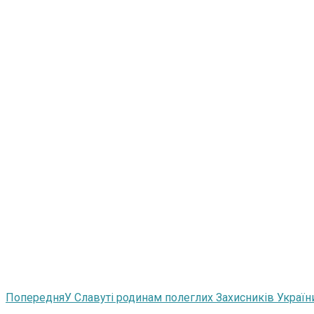
Попередня
У Славуті родинам полеглих Захисників Украї