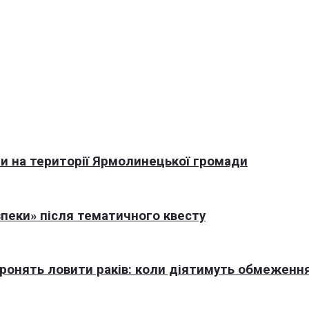
али на території Ярмолинецької громади
пеки» після тематичного квесту
оронять ловити раків: коли діятимуть обмеженн