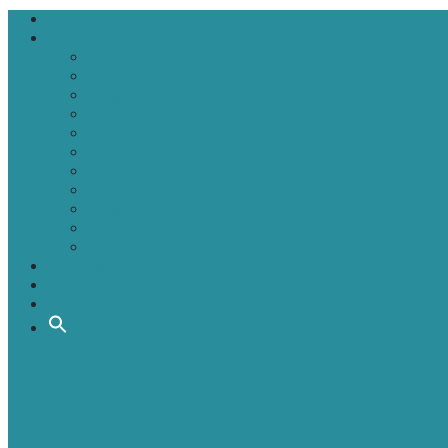
Головна
Новини
Політика
Економіка
Інфраструктура
Медицина
Освіта
Культура
Екологія
Суспільство
Спорт
Надзвичайні
АТО-ООС
Інтерв’ю
Про нас
Контакти