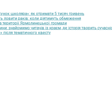
нок школяра»: як отримати 5 тисяч гривень
ть ловити раків: коли діятимуть обмеження
на території Ярмолинецької громади
и: знайомимо читачів із краєм, де історія творить сучасні
» після тематичного квесту