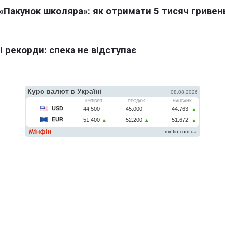
Пакунок школяра»: як отримати 5 тисяч гривен
 рекорди: спека не відступає