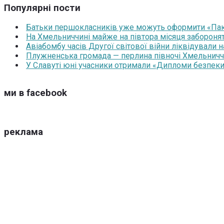
Популярні пости
Батьки першокласників уже можуть оформити «Паку
На Хмельниччині майже на півтора місяця забороня
Авіабомбу часів Другої світової війни ліквідували 
Плужненська громада — перлина півночі Хмельниччин
У Славуті юні учасники отримали «Дипломи безпеки
ми в facebook
реклама