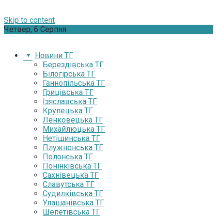
Skip to content
Четвер, 6 Серпня
Новини ТГ
Берездівська ТГ
Білогірська ТГ
Ганнопільська ТГ
Грицівська ТГ
Ізяславська ТГ
Крупецька ТГ
Ленковецька ТГ
Михайлюцька ТГ
Нетішинська ТГ
Плужненська ТГ
Полонська ТГ
Понінківська ТГ
Сахнівецька ТГ
Славутська ТГ
Судилківська ТГ
Улашанівська ТГ
Шепетівська ТГ