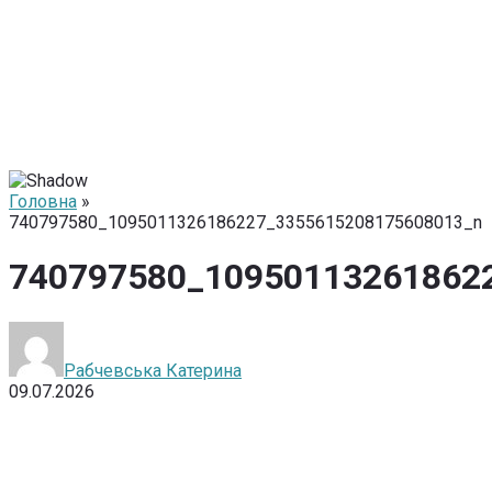
Головна
»
740797580_1095011326186227_3355615208175608013_n
740797580_10950113261862
Рабчевська Катерина
09.07.2026