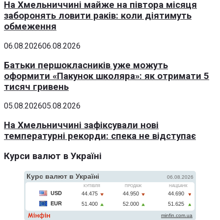
На Хмельниччині майже на півтора місяця
заборонять ловити раків: коли діятимуть
обмеження
06.08.2026
06.08.2026
Батьки першокласників уже можуть
оформити «Пакунок школяра»: як отримати 5
тисяч гривень
05.08.2026
05.08.2026
На Хмельниччині зафіксували нові
температурні рекорди: спека не відступає
Курси валют в Україні