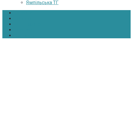
Ямпільська ТГ
Головна
Новини
Інтерв’ю
Про нас
Контакти