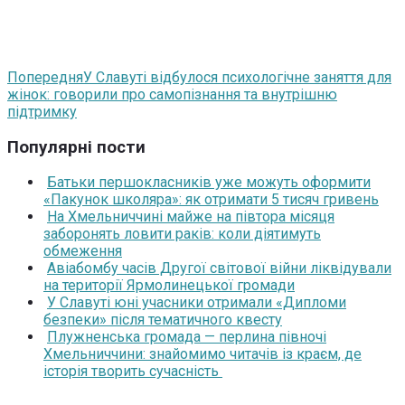
Попередня
У Славуті відбулося психологічне заняття для
жінок: говорили про самопізнання та внутрішню
підтримку
Популярні пости
Батьки першокласників уже можуть оформити
«Пакунок школяра»: як отримати 5 тисяч гривень
На Хмельниччині майже на півтора місяця
заборонять ловити раків: коли діятимуть
обмеження
Авіабомбу часів Другої світової війни ліквідували
на території Ярмолинецької громади
У Славуті юні учасники отримали «Дипломи
безпеки» після тематичного квесту
Плужненська громада — перлина півночі
Хмельниччини: знайомимо читачів із краєм, де
історія творить сучасність