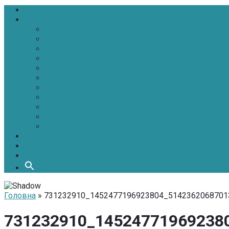
Головна
Новини
Політика
Економіка
Інфраструктура
Медицина
Освіта
Культура
Екологія
Суспільство
Спорт
Надзвичайні
АТО-ООС
Інтерв’ю
Про нас
Контакти
Головна
» 731232910_1452477196923804_5142362068701
731232910_14524771969238