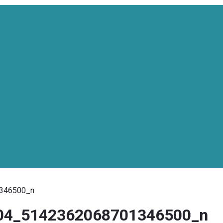
346500_n
04_5142362068701346500_n