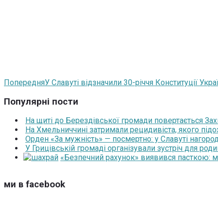
Попередня
У Славуті відзначили 30-річчя Конституції Укр
Популярні пости
На щиті до Берездівської громади повертається За
На Хмельниччині затримали рецидивіста, якого під
Орден «За мужність» — посмертно: у Славуті нагоро
У Грицівській громаді організували зустріч для роди
«Безпечний рахунок» виявився пасткою: 
ми в facebook