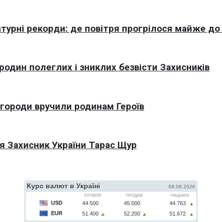
турні рекорди: де повітря прогрілося майже до
 родин полеглих і зниклих безвісти Захисників
агороди вручили родинам Героїв
я Захисник України Тарас Щур