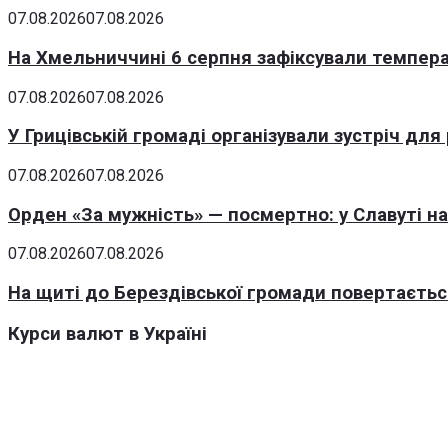
07.08.2026
07.08.2026
На Хмельниччині 6 серпня зафіксували темпера
07.08.2026
07.08.2026
У Грицівській громаді організували зустріч для
07.08.2026
07.08.2026
Орден «За мужність» — посмертно: у Славуті н
07.08.2026
07.08.2026
На щиті до Берездівської громади повертаєтьс
Курси валют в Україні