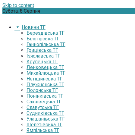
Skip to content
Субота, 8 Серпня
Новини ТГ
Берездівська ТГ
Білогірська ТГ
Ганнопільська ТГ
Грицівська ТГ
Ізяславська ТГ
Крупецька ТГ
Ленковецька ТГ
Михайлюцька ТГ
Нетішинська ТГ
Плужненська ТГ
Полонська ТГ
Понінківська ТГ
Сахнівецька ТГ
Славутська ТГ
Судилківська ТГ
Улашанівська ТГ
Шепетівська ТГ
Ямпільська ТГ