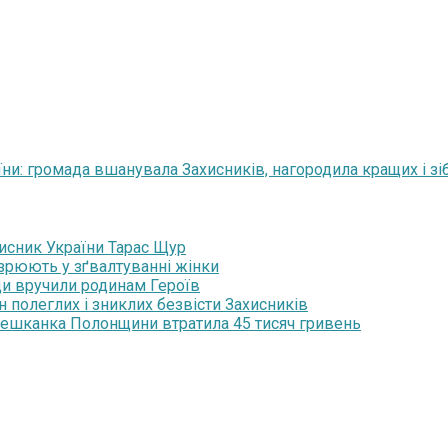
аїни: громада вшанувала Захисників, нагородила кращих і з
хисник України Тарас Щур
озрюють у зґвалтуванні жінки
ди вручили родинам Героїв
н полеглих і зниклих безвісти Захисників
мешканка Полонщини втратила 45 тисяч гривень