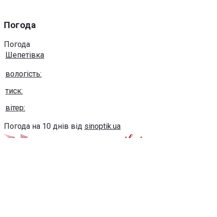
Погода
Погода
Шепетівка
вологість:
тиск:
вітер:
Погода на 10 днів від
sinoptik.ua
Використання будь-яких матеріалів, розміщених на сайті,
дозволяється за умови посилання на сайт khmel-
pivnich.info
post@khmel-pivnich.info