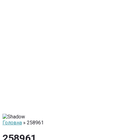
Головна
» 258961
258961