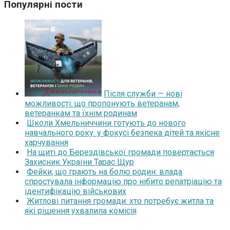
Популярні пости
Після служби — нові
можливості: що пропонують ветеранам,
ветеранкам та їхнім родинам
Школи Хмельниччини готують до нового
навчального року: у фокусі безпека дітей та якісне
харчування
На щиті до Берездівської громади повертається
Захисник України Тарас Щур
Фейки, що грають на болю родин: влада
спростувала інформацію про нібито репатріацію та
ідентифікацію військових
Житлові питання громади: хто потребує житла та
які рішення ухвалила комісія