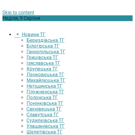
Skip to content
Неділя, 9 Серпня
Новини ТГ
Берездівська ТГ
Білогірська ТГ
Ганнопільська ТГ
Грицівська ТГ
Ізяславська ТГ
Крупецька ТГ
Ленковецька ТГ
Михайлюцька ТГ
Нетішинська ТГ
Плужненська ТГ
Полонська ТГ
Понінківська ТГ
Сахнівецька ТГ
Славутська ТГ
Судилківська ТГ
Улашанівська ТГ
Шепетівська ТГ