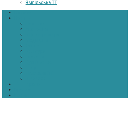
Ямпільська ТГ
Головна
Новини
Політика
Економіка
Інфраструктура
Медицина
Освіта
Культура
Екологія
Суспільство
Спорт
Надзвичайні
АТО-ООС
Інтерв’ю
Про нас
Контакти