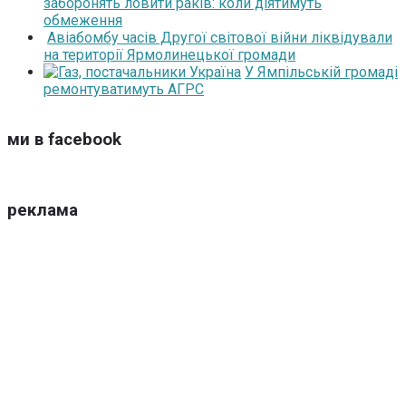
заборонять ловити раків: коли діятимуть
обмеження
Авіабомбу часів Другої світової війни ліквідували
на території Ярмолинецької громади
У Ямпільській громаді
ремонтуватимуть АГРС
ми в facebook
реклама