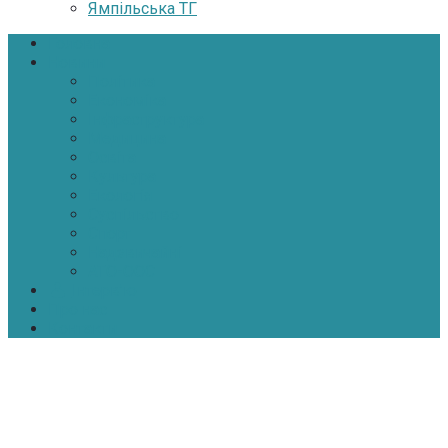
Ямпільська ТГ
Головна
Новини
Політика
Економіка
Інфраструктура
Медицина
Освіта
Культура
Екологія
Суспільство
Спорт
Надзвичайні
АТО-ООС
Інтерв’ю
Про нас
Контакти