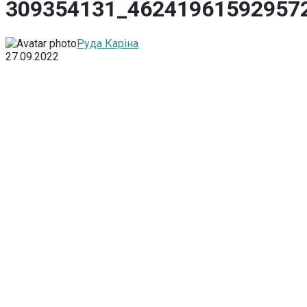
309354131_46241961592957
Руда Каріна
27.09.2022