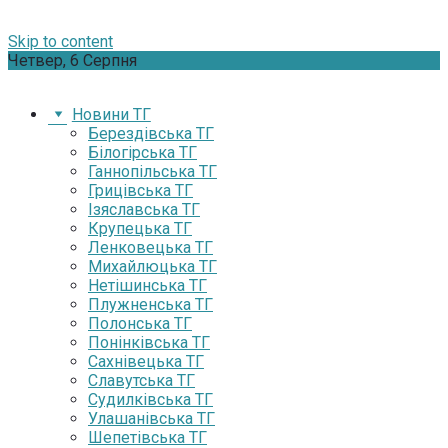
Skip to content
Четвер, 6 Серпня
Новини ТГ
Берездівська ТГ
Білогірська ТГ
Ганнопільська ТГ
Грицівська ТГ
Ізяславська ТГ
Крупецька ТГ
Ленковецька ТГ
Михайлюцька ТГ
Нетішинська ТГ
Плужненська ТГ
Полонська ТГ
Понінківська ТГ
Сахнівецька ТГ
Славутська ТГ
Судилківська ТГ
Улашанівська ТГ
Шепетівська ТГ