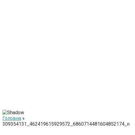
Головна
»
309354131_462419615929572_6860714481604852174_n