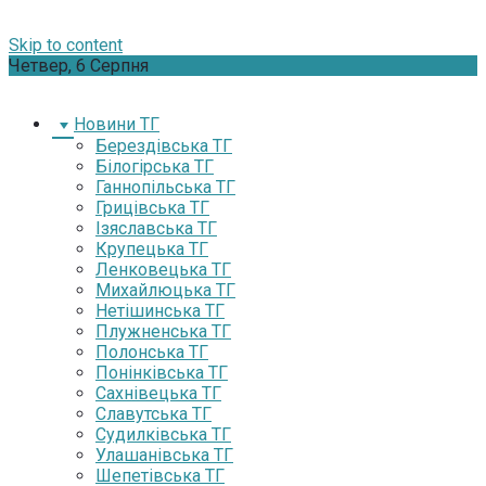
Skip to content
Четвер, 6 Серпня
Новини ТГ
Берездівська ТГ
Білогірська ТГ
Ганнопільська ТГ
Грицівська ТГ
Ізяславська ТГ
Крупецька ТГ
Ленковецька ТГ
Михайлюцька ТГ
Нетішинська ТГ
Плужненська ТГ
Полонська ТГ
Понінківська ТГ
Сахнівецька ТГ
Славутська ТГ
Судилківська ТГ
Улашанівська ТГ
Шепетівська ТГ