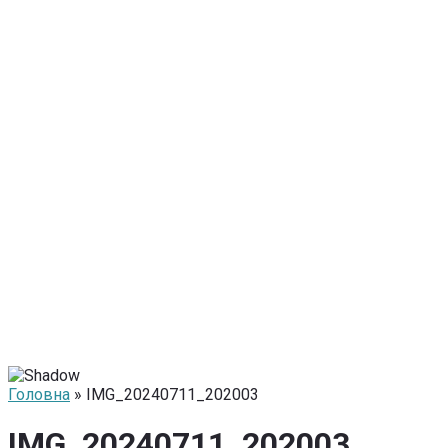
Головна
» IMG_20240711_202003
IMG_20240711_202003