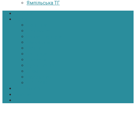
Ямпільська ТГ
Головна
Новини
Політика
Економіка
Інфраструктура
Медицина
Освіта
Культура
Екологія
Суспільство
Спорт
Надзвичайні
АТО-ООС
Інтерв’ю
Про нас
Контакти