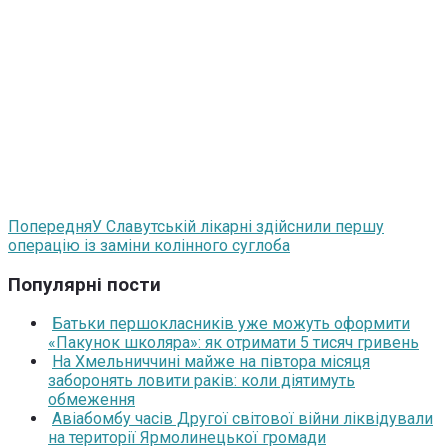
Попередня
У Славутській лікарні здійснили першу
операцію із заміни колінного суглоба
Популярні пости
Батьки першокласників уже можуть оформити
«Пакунок школяра»: як отримати 5 тисяч гривень
На Хмельниччині майже на півтора місяця
заборонять ловити раків: коли діятимуть
обмеження
Авіабомбу часів Другої світової війни ліквідували
на території Ярмолинецької громади