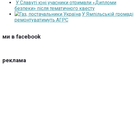
У Славуті юні учасники отримали «Дипломи
безпеки» після тематичного квесту
У Ямпільській громаді
ремонтуватимуть АГРС
ми в facebook
реклама