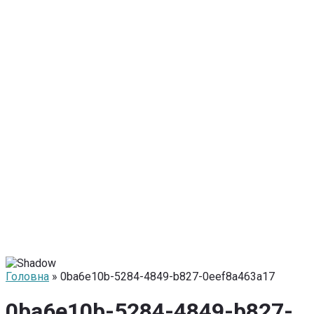
Головна
» 0ba6e10b-5284-4849-b827-0eef8a463a17
0ba6e10b-5284-4849-b827-