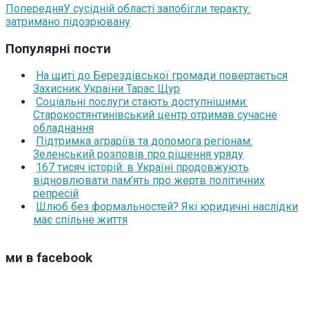
Попередня
У сусідній області запобігли теракту:
затримано підозрювану
Популярні пости
На щиті до Берездівської громади повертається
Захисник України Тарас Щур
Соціальні послуги стають доступнішими:
Старокостянтинівський центр отримав сучасне
обладнання
Підтримка аграріїв та допомога регіонам:
Зеленський розповів про рішення уряду
167 тисяч історій: в Україні продовжують
відновлювати пам’ять про жертв політичних
репресій
Шлюб без формальностей? Які юридичні наслідки
має спільне життя
ми в facebook