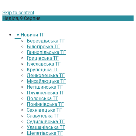
Skip to content
Неділя, 9 Серпня
Новини ТГ
Берездівська ТГ
Білогірська ТГ
Ганнопільська ТГ
Грицівська ТГ
Ізяславська ТГ
Крупецька ТГ
Ленковецька ТГ
Михайлюцька ТГ
Нетішинська ТГ
Плужненська ТГ
Полонська ТГ
Понінківська ТГ
Сахнівецька ТГ
Славутська ТГ
Судилківська ТГ
Улашанівська ТГ
Шепетівська ТГ