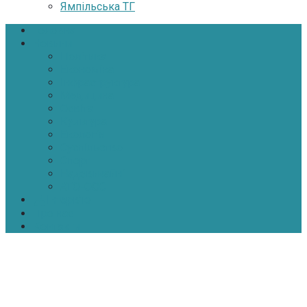
Ямпільська ТГ
Головна
Новини
Політика
Економіка
Інфраструктура
Медицина
Освіта
Культура
Екологія
Суспільство
Спорт
Надзвичайні
АТО-ООС
Інтерв’ю
Про нас
Контакти