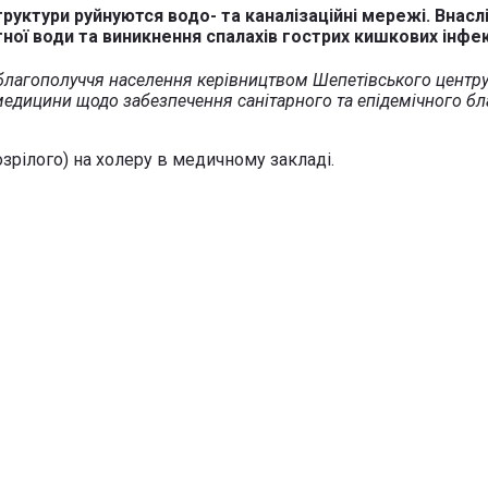
структури руйнуются водо- та каналізаційні мережі. Внас
ої води та виникнення спалахів гострих кишкових інфек
 благополуччя населення керівництвом Шепетівського центр
медицини щодо забезпечення санітарного та епідемічного б
зрілого) на холеру в медичному закладі.