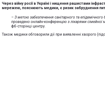
Через війну росії в Україні і нищення рашистами інфра
мережею, пояснюють медики, є ризик забруднення питн
– З метою забезпечення санітарного та епідемічного
проведено онлайн-конференцію з лікарями сімейної 
фб-сторінці центру.
Також медики обговорили дії при виявленні хворого (підо