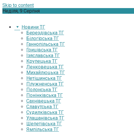
Skip to content
Неділя, 9 Серпня
Новини ТГ
Берездівська ТГ
Білогірська ТГ
Ганнопільська ТГ
Грицівська ТГ
Ізяславська ТГ
Крупецька ТГ
Ленковецька ТГ
Михайлюцька ТГ
Нетішинська ТГ
Плужненська ТГ
Полонська ТГ
Понінківська ТГ
Сахнівецька ТГ
Славутська ТГ
Судилківська ТГ
Улашанівська ТГ
Шепетівська ТГ
Ямпільська ТГ