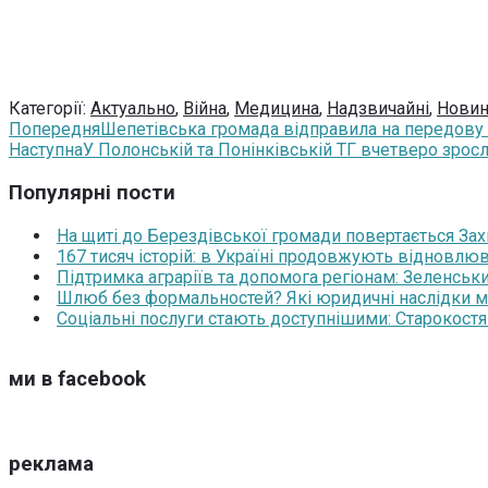
Категорії:
Актуально
,
Війна
,
Медицина
,
Надзвичайні
,
Нови
Попередня
Шепетівська громада відправила на передову
Наступна
У Полонській та Понінківській ТГ вчетверо зрос
Популярні пости
На щиті до Берездівської громади повертається За
167 тисяч історій: в Україні продовжують відновлюв
Підтримка аграріїв та допомога регіонам: Зеленськ
Шлюб без формальностей? Які юридичні наслідки м
Соціальні послуги стають доступнішими: Старокост
ми в facebook
реклама