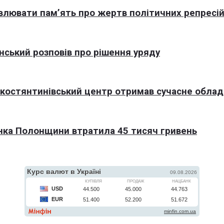
овлювати пам’ять про жертв політичних репресі
нський розповів про рішення уряду
окостянтинівський центр отримав сучасне обла
нка Полонщини втратила 45 тисяч гривень