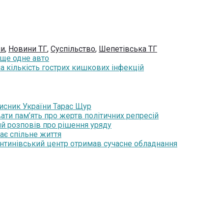
ни
,
Новини ТГ
,
Суспільство
,
Шепетівська ТГ
 ще одне авто
ла кількість гострих кишкових інфекцій
хисник України Тарас Щур
ати пам’ять про жертв політичних репресій
ий розповів про рішення уряду
ає спільне життя
янтинівський центр отримав сучасне обладнання