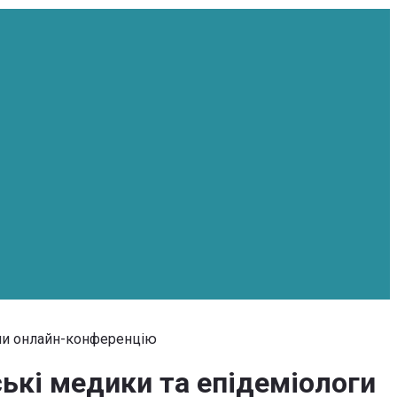
ели онлайн-конференцію
ські медики та епідеміологи