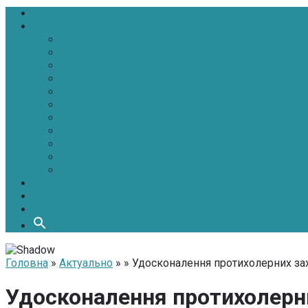
Головна
Новини
Політика
Економіка
Інфраструктура
Медицина
Освіта
Культура
Екологія
Суспільство
Спорт
Надзвичайні
АТО-ООС
Інтерв’ю
Про нас
Контакти
Головна
»
Актуально
» » Удосконалення протихолерних за
Удосконалення протихолерних