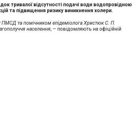
лідок тривалої відсутності подачі води водопровідною
цій та підвищення ризику виникнення холери.
у ПМСД та помічником епідеміолога Христюк С. П.
лагополуччя населення
, – повідомляють на офіційній