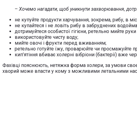
–
Хочемо нагадати, щоб уникнути захворювання, дотр
не купуйте продукти харчування, зокрема, рибу, в місц
не купайтеся і не ловіть рибу в забруднених водойма
дотримуйтеся особистої гігієни, ретельно мийте руки 
використовуйте чисту воду;
мийте овочі і фрукти перед вживанням;
ретельно готуйте їжу, проварюйте чи просмажуйте 
кип’ятіння вбиває холерні вібріони (бактерії) вже че
Фахівці пояснюють, нетяжка форма холери, за умови своєч
хворий може впасти у кому з можливими летальними нас