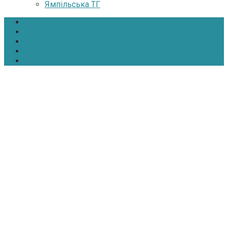
Ямпільська ТГ
Головна
Новини
Інтерв’ю
Про нас
Контакти