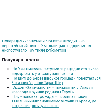
Попередня
Український біометан виходить на
європейський ринок: Хмельницьке підприємство
експортувало 189 тисяч кубометрів
Популярні пости
На Хмельниччині затримали рецидивіста, якого
підозрюють у зґвалтуванні жінки
На щиті до Берездівської громади повертається
Захисник України Тарас Щур
Орден «За мужність» — посмертно: у Славуті
нагороди вручили родинам Героїв
Плужненська громада — перлина півночі
Хмельниччини: знайомимо читачів із краєм, де
історія творить сучасність