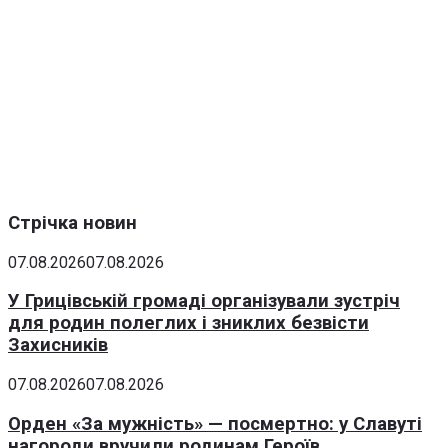
Стрічка новин
07.08.2026
07.08.2026
У Грицівській громаді організували зустріч
для родин полеглих і зниклих безвісти
Захисників
07.08.2026
07.08.2026
Орден «За мужність» — посмертно: у Славуті
нагороди вручили родинам Героїв