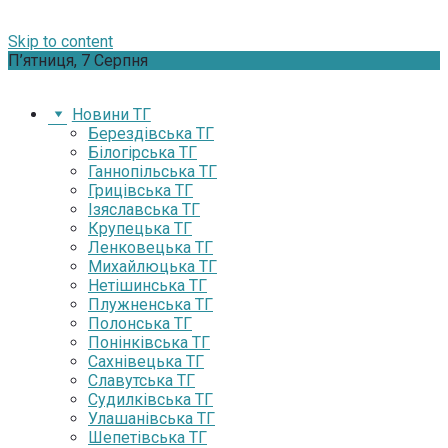
Skip to content
П’ятниця, 7 Серпня
Новини ТГ
Берездівська ТГ
Білогірська ТГ
Ганнопільська ТГ
Грицівська ТГ
Ізяславська ТГ
Крупецька ТГ
Ленковецька ТГ
Михайлюцька ТГ
Нетішинська ТГ
Плужненська ТГ
Полонська ТГ
Понінківська ТГ
Сахнівецька ТГ
Славутська ТГ
Судилківська ТГ
Улашанівська ТГ
Шепетівська ТГ