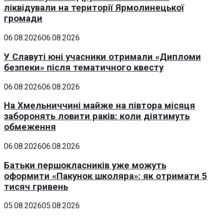
ліквідували на території Ярмолинецької
громади
06.08.2026
06.08.2026
У Славуті юні учасники отримали «Дипломи
безпеки» після тематичного квесту
06.08.2026
06.08.2026
На Хмельниччині майже на півтора місяця
заборонять ловити раків: коли діятимуть
обмеження
06.08.2026
06.08.2026
Батьки першокласників уже можуть
оформити «Пакунок школяра»: як отримати 5
тисяч гривень
05.08.2026
05.08.2026