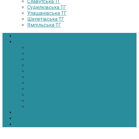
Славутська ТГ
Судилківська ТГ
Улашанівська ТГ
Шепетівська ТГ
Ямпільська ТГ
Головна
Новини
Політика
Економіка
Інфраструктура
Медицина
Освіта
Культура
Екологія
Суспільство
Спорт
Надзвичайні
АТО-ООС
Інтерв’ю
Про нас
Контакти