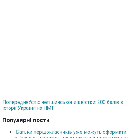
Попередня
Успіх нетішинської ліцеїстки: 200 балів з
історії України на НМТ
Популярні пости
Батьки першокласників уже можуть оформити
«Пакунок школяра»: як отримати 5 тисяч гривень