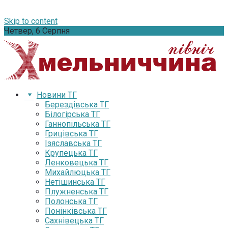
Skip to content
Четвер, 6 Серпня
Новини ТГ
Берездівська ТГ
Білогірська ТГ
Ганнопільська ТГ
Грицівська ТГ
Ізяславська ТГ
Крупецька ТГ
Ленковецька ТГ
Михайлюцька ТГ
Нетішинська ТГ
Плужненська ТГ
Полонська ТГ
Понінківська ТГ
Сахнівецька ТГ