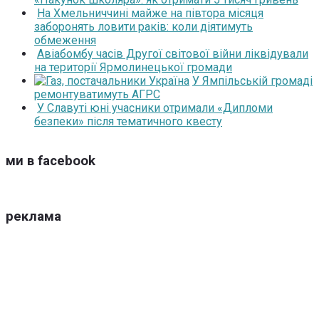
На Хмельниччині майже на півтора місяця
заборонять ловити раків: коли діятимуть
обмеження
Авіабомбу часів Другої світової війни ліквідували
на території Ярмолинецької громади
У Ямпільській громаді
ремонтуватимуть АГРС
У Славуті юні учасники отримали «Дипломи
безпеки» після тематичного квесту
ми в facebook
реклама