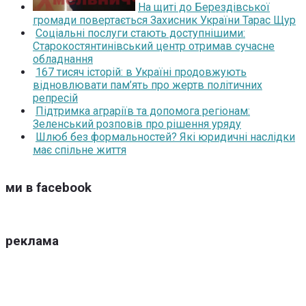
На щиті до Берездівської
громади повертається Захисник України Тарас Щур
Соціальні послуги стають доступнішими:
Старокостянтинівський центр отримав сучасне
обладнання
167 тисяч історій: в Україні продовжують
відновлювати пам’ять про жертв політичних
репресій
Підтримка аграріїв та допомога регіонам:
Зеленський розповів про рішення уряду
Шлюб без формальностей? Які юридичні наслідки
має спільне життя
ми в facebook
реклама