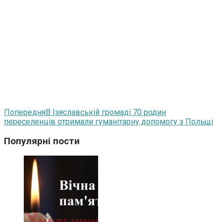
Попередня
В Ізяславській громаді 70 родин
переселенців отримали гуманітарну допомогу з Польщі
Популярні пости