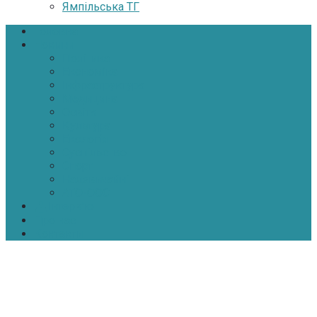
Ямпільська ТГ
Головна
Новини
Політика
Економіка
Інфраструктура
Медицина
Освіта
Культура
Екологія
Суспільство
Спорт
Надзвичайні
АТО-ООС
Інтерв’ю
Про нас
Контакти