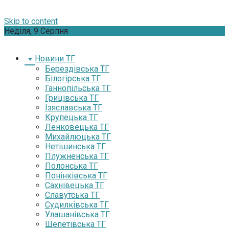
Skip to content
Неділя, 9 Серпня
Новини ТГ
Берездівська ТГ
Білогірська ТГ
Ганнопільська ТГ
Грицівська ТГ
Ізяславська ТГ
Крупецька ТГ
Ленковецька ТГ
Михайлюцька ТГ
Нетішинська ТГ
Плужненська ТГ
Полонська ТГ
Понінківська ТГ
Сахнівецька ТГ
Славутська ТГ
Судилківська ТГ
Улашанівська ТГ
Шепетівська ТГ