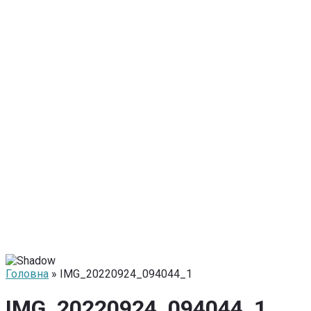
Головна
» IMG_20220924_094044_1
IMG_20220924_094044_1