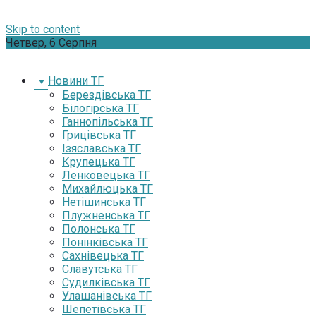
Skip to content
Четвер, 6 Серпня
Новини ТГ
Берездівська ТГ
Білогірська ТГ
Ганнопільська ТГ
Грицівська ТГ
Ізяславська ТГ
Крупецька ТГ
Ленковецька ТГ
Михайлюцька ТГ
Нетішинська ТГ
Плужненська ТГ
Полонська ТГ
Понінківська ТГ
Сахнівецька ТГ
Славутська ТГ
Судилківська ТГ
Улашанівська ТГ
Шепетівська ТГ