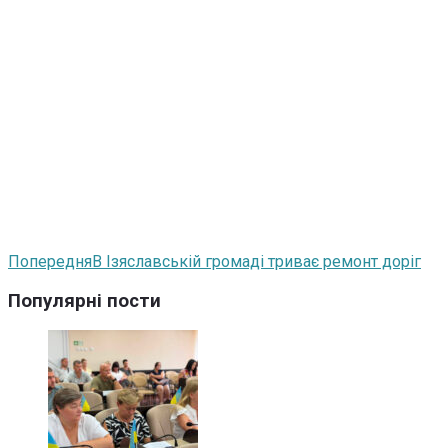
Попередня
В Ізяславській громаді триває ремонт доріг
Популярні пости