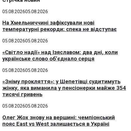
05.08.2026
05.08.2026
На Хмельниччині зафіксували нові
температурні рекорди: спека не відступає
05.08.2026
05.08.2026
«Світло надії» над Ізяславом: два дні, коли
українське слово об’єднало серця
05.08.2026
05.08.2026
«Зніму прокляття»: у Шепетівці судитимуть
жінку, яка виманила у пенсіонерки майже 354
тисячі гривень
05.08.2026
05.08.2026
Олег Жох знову на вершині: чемпіонський
пояс East vs West залишається в Україні