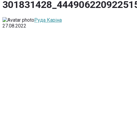
301831428_44490622092251
Руда Каріна
27.08.2022