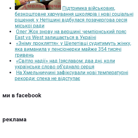
Підтримка військових,
безкоштовне харчування школярів і нові соціальні
рішення: у Нетішині відбулася позачергова сесія
міської ради
Олег Жох знову на вершині: чемпіонський пояс
East vs West залишається в Україні
«Зніму прокляття»: у Шепетівці судитимуть жінку,
яка виманила у пенсіонерки майже 354 тисячі
гривень
«Світло надії» над Ізяславом: два дні, коли
українське слово об’єднало серця
На Хмельниччині зафіксували нові температурні
рекорди: спека не відступає
ми в facebook
реклама