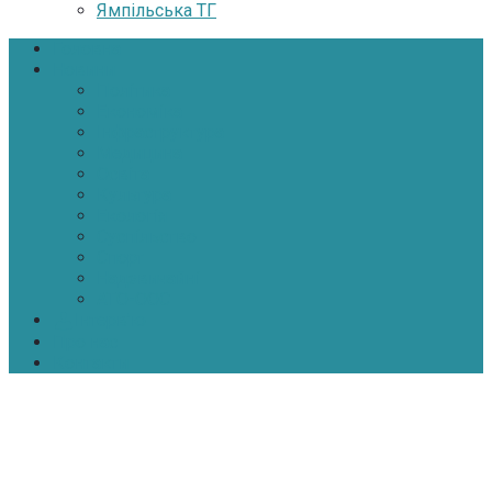
Ямпільська ТГ
Головна
Новини
Політика
Економіка
Інфраструктура
Медицина
Освіта
Культура
Екологія
Суспільство
Спорт
Надзвичайні
АТО-ООС
Інтерв’ю
Про нас
Контакти