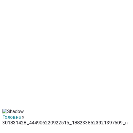
Головна
»
301831428_444906220922515_1882338523921397509_n