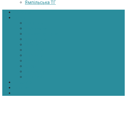
Ямпільська ТГ
Головна
Новини
Політика
Економіка
Інфраструктура
Медицина
Освіта
Культура
Екологія
Суспільство
Спорт
Надзвичайні
АТО-ООС
Інтерв’ю
Про нас
Контакти