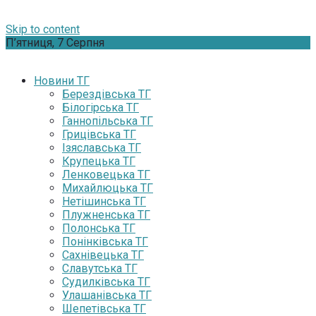
Skip to content
П’ятниця, 7 Серпня
Новини ТГ
Берездівська ТГ
Білогірська ТГ
Ганнопільська ТГ
Грицівська ТГ
Ізяславська ТГ
Крупецька ТГ
Ленковецька ТГ
Михайлюцька ТГ
Нетішинська ТГ
Плужненська ТГ
Полонська ТГ
Понінківська ТГ
Сахнівецька ТГ
Славутська ТГ
Судилківська ТГ
Улашанівська ТГ
Шепетівська ТГ