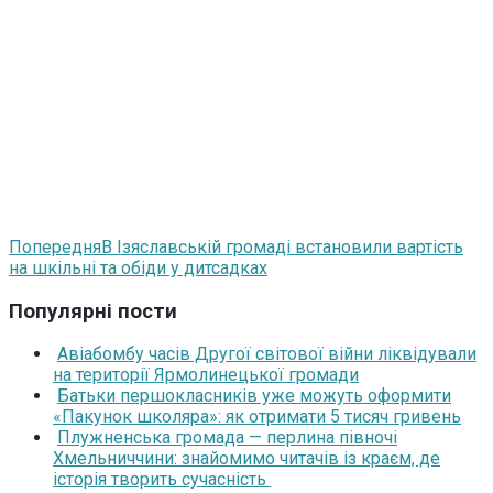
Попередня
В Ізяславській громаді встановили вартість
на шкільні та обіди у дитсадках
Популярні пости
Авіабомбу часів Другої світової війни ліквідували
на території Ярмолинецької громади
Батьки першокласників уже можуть оформити
«Пакунок школяра»: як отримати 5 тисяч гривень
Плужненська громада — перлина півночі
Хмельниччини: знайомимо читачів із краєм, де
історія творить сучасність