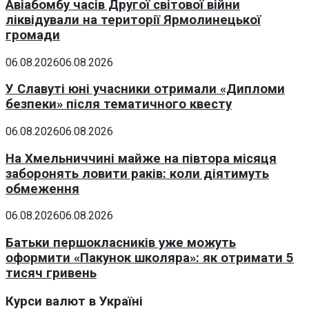
Авіабомбу часів Другої світової війни
ліквідували на території Ярмолинецької
громади
06.08.2026
06.08.2026
У Славуті юні учасники отримали «Дипломи
безпеки» після тематичного квесту
06.08.2026
06.08.2026
На Хмельниччині майже на півтора місяця
заборонять ловити раків: коли діятимуть
обмеження
06.08.2026
06.08.2026
Батьки першокласників уже можуть
оформити «Пакунок школяра»: як отримати 5
тисяч гривень
Курси валют в Україні