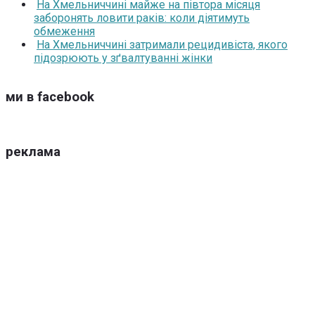
На Хмельниччині майже на півтора місяця
заборонять ловити раків: коли діятимуть
обмеження
На Хмельниччині затримали рецидивіста, якого
підозрюють у зґвалтуванні жінки
ми в facebook
реклама