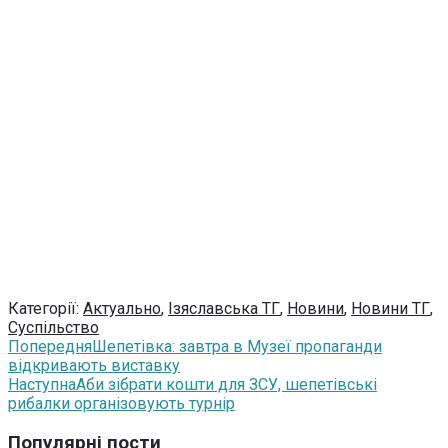
Категорії:
Актуально
,
Ізяславська ТГ
,
Новини
,
Новини ТГ
,
Суспільство
Попередня
Шепетівка: завтра в Музеї пропаганди
відкривають виставку
Наступна
Аби зібрати кошти для ЗСУ, шепетівські
рибалки організовують турнір
Популярні пости