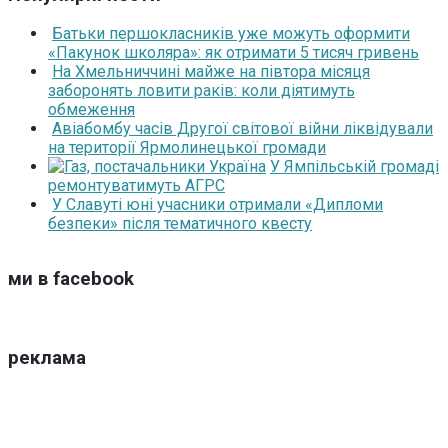
Батьки першокласників уже можуть оформити
«Пакунок школяра»: як отримати 5 тисяч гривень
На Хмельниччині майже на півтора місяця
заборонять ловити раків: коли діятимуть
обмеження
Авіабомбу часів Другої світової війни ліквідували
на території Ярмолинецької громади
У Ямпільській громаді
ремонтуватимуть АГРС
У Славуті юні учасники отримали «Дипломи
безпеки» після тематичного квесту
ми в facebook
реклама