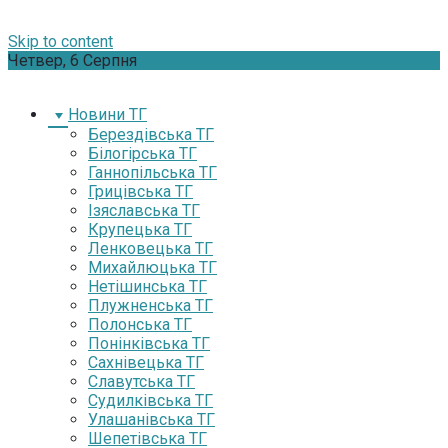
Skip to content
Четвер, 6 Серпня
Новини ТГ
Берездівська ТГ
Білогірська ТГ
Ганнопільська ТГ
Грицівська ТГ
Ізяславська ТГ
Крупецька ТГ
Ленковецька ТГ
Михайлюцька ТГ
Нетішинська ТГ
Плужненська ТГ
Полонська ТГ
Понінківська ТГ
Сахнівецька ТГ
Славутська ТГ
Судилківська ТГ
Улашанівська ТГ
Шепетівська ТГ