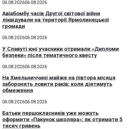
06.08.2026
06.08.2026
Авіабомбу часів Другої світової війни
ліквідували на території Ярмолинецької
громади
06.08.2026
06.08.2026
У Славуті юні учасники отримали «Дипломи
безпеки» після тематичного квесту
06.08.2026
06.08.2026
На Хмельниччині майже на півтора місяця
заборонять ловити раків: коли діятимуть
обмеження
06.08.2026
06.08.2026
Батьки першокласників уже можуть
оформити «Пакунок школяра»: як отримати 5
тисяч гривень