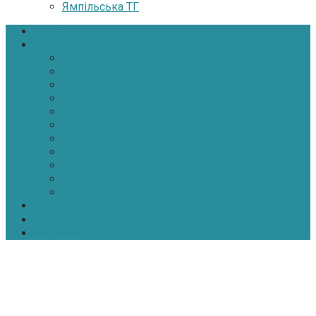
Ямпільська ТГ
Головна
Новини
Політика
Економіка
Інфраструктура
Медицина
Освіта
Культура
Екологія
Суспільство
Спорт
Надзвичайні
АТО-ООС
Інтерв’ю
Про нас
Контакти