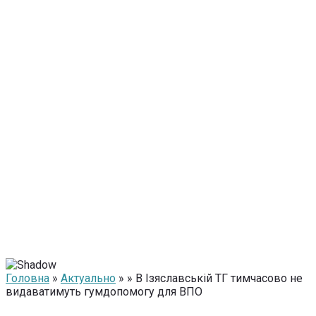
Головна
»
Актуально
» » В Ізяславській ТГ тимчасово не
видаватимуть гумдопомогу для ВПО