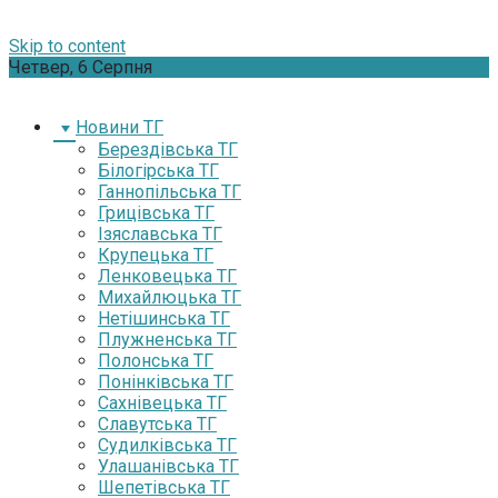
Skip to content
Четвер, 6 Серпня
Новини ТГ
Берездівська ТГ
Білогірська ТГ
Ганнопільська ТГ
Грицівська ТГ
Ізяславська ТГ
Крупецька ТГ
Ленковецька ТГ
Михайлюцька ТГ
Нетішинська ТГ
Плужненська ТГ
Полонська ТГ
Понінківська ТГ
Сахнівецька ТГ
Славутська ТГ
Судилківська ТГ
Улашанівська ТГ
Шепетівська ТГ