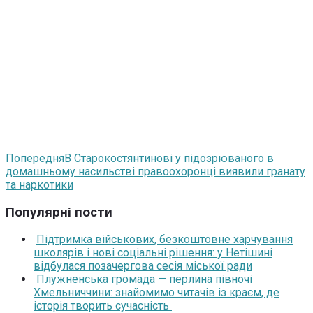
Попередня
В Старокостянтинові у підозрюваного в
домашньому насильстві правоохоронці виявили гранату
та наркотики
Популярні пости
Підтримка військових, безкоштовне харчування
школярів і нові соціальні рішення: у Нетішині
відбулася позачергова сесія міської ради
Плужненська громада — перлина півночі
Хмельниччини: знайомимо читачів із краєм, де
історія творить сучасність