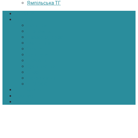
Ямпільська ТГ
Головна
Новини
Політика
Економіка
Інфраструктура
Медицина
Освіта
Культура
Екологія
Суспільство
Спорт
Надзвичайні
АТО-ООС
Інтерв’ю
Про нас
Контакти