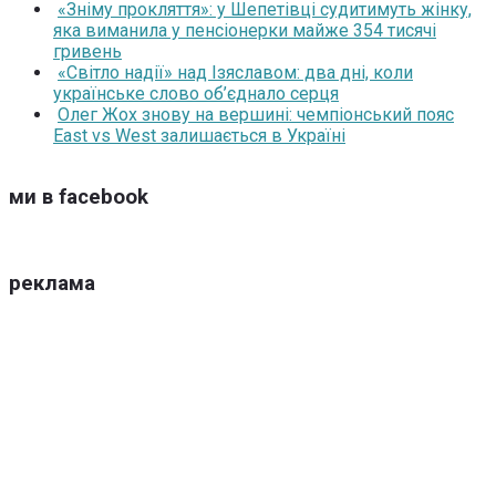
«Зніму прокляття»: у Шепетівці судитимуть жінку,
яка виманила у пенсіонерки майже 354 тисячі
гривень
«Світло надії» над Ізяславом: два дні, коли
українське слово об’єднало серця
Олег Жох знову на вершині: чемпіонський пояс
East vs West залишається в Україні
ми в facebook
реклама