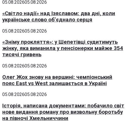
05.08.2026
05.08.2026
«Світло надії» над Ізяславом: два дні, коли
українське слово об’єднало серця
05.08.2026
05.08.2026
«Зніму прокляття»: у Шепетівці судитимуть
жінку, яка виманила у пенсіонерки майже 354
тисячі гривень
05.08.2026
05.08.2026
Олег Жох знову на вершині: чемпіонський
пояс East vs West залишається в Україні
05.08.2026
05.08.2026
Історія, написана документами: побачило світ
нове видання роману про визвольну боротьбу
на півночі Хмельниччини