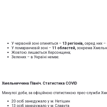
У червоній зоні опиняться –
13 регіонів,
серед них –
У помаранчевій зоні –
11 областей,
зокрема Хмельни
Жовтою лишається Херсонщина;
Зелених – в Україні немає.
Хмельниччина Північ. Статистика COVID
Минулої доби, за офіційною статистикою прес-служби Хм
20 осіб занедужало у м. Нетішин
13 осіб занедужало у м. Славута