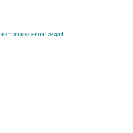
і – питання життя і смерті!