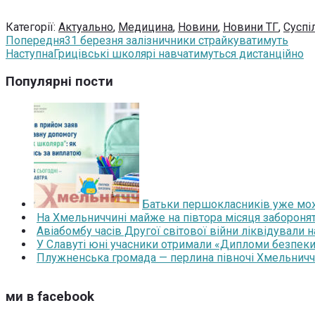
Категорії:
Актуально
,
Медицина
,
Новини
,
Новини ТГ
,
Суспі
Попередня
31 березня залізничники страйкуватимуть
Наступна
Грицівські школярі навчатимуться дистанційно
Популярні пости
Батьки першокласників уже мож
На Хмельниччині майже на півтора місяця забороня
Авіабомбу часів Другої світової війни ліквідували 
У Славуті юні учасники отримали «Дипломи безпеки
Плужненська громада — перлина півночі Хмельниччин
ми в facebook