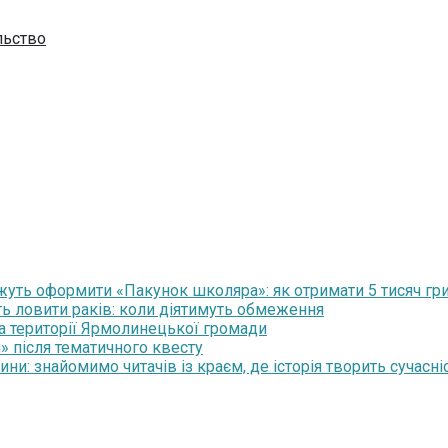
льство
уть оформити «Пакунок школяра»: як отримати 5 тисяч гр
ть ловити раків: коли діятимуть обмеження
на території Ярмолинецької громади
» після тематичного квесту
и: знайомимо читачів із краєм, де історія творить сучасні