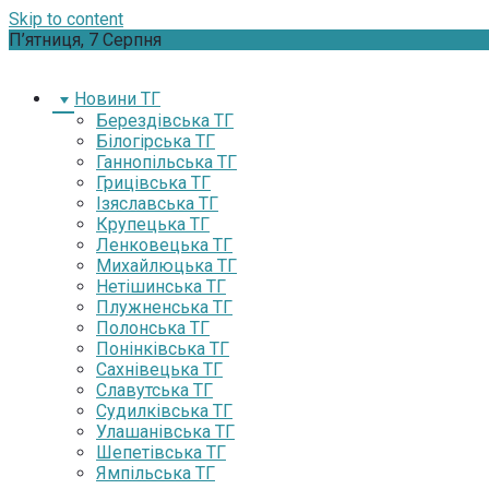
Skip to content
П’ятниця, 7 Серпня
Новини ТГ
Берездівська ТГ
Білогірська ТГ
Ганнопільська ТГ
Грицівська ТГ
Ізяславська ТГ
Крупецька ТГ
Ленковецька ТГ
Михайлюцька ТГ
Нетішинська ТГ
Плужненська ТГ
Полонська ТГ
Понінківська ТГ
Сахнівецька ТГ
Славутська ТГ
Судилківська ТГ
Улашанівська ТГ
Шепетівська ТГ
Ямпільська ТГ