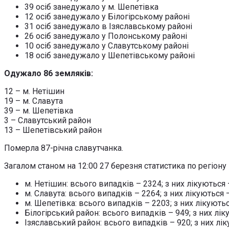
39 осіб занедужало у м. Шепетівка
12 осіб занедужало у Білогірському районі
31 осіб занедужало в Ізяславському районі
26 осіб занедужало у Полонському районі
10 осіб занедужало у Славутському районі
18 осіб занедужало у Шепетівському районі
Одужало 86 земляків:
12 – м. Нетішин
19 – м. Славута
39 – м. Шепетівка
3 – Славутський район
13 – Шепетівський район
Померла 87-річна славутчанка.
Загалом станом на 12:00 27 березня статистика по регіону 
м. Нетішин: всього випадків – 2324; з них лікуються 
м. Славута: всього випадків – 2264; з них лікуються 
м. Шепетівка: всього випадків – 2203; з них лікують
Білогірський район: всього випадків – 949; з них лік
Ізяславський район: всього випадків – 920; з них лі