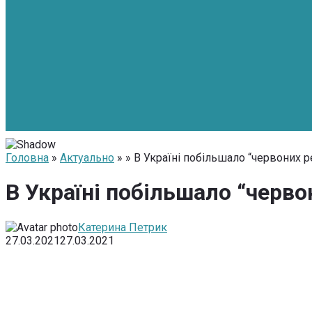
Головна
»
Актуально
» » В Україні побільшало “червоних р
В Україні побільшало “черво
Катерина Петрик
27.03.2021
27.03.2021