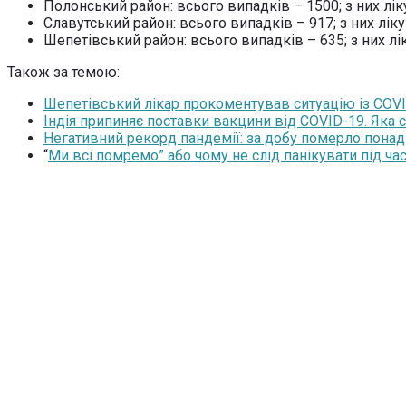
Полонський район: всього випадків – 1500; з них лік
Славутський район: всього випадків – 917; з них лік
Шепетівський район: всього випадків – 635; з них лі
Також за темою:
Шепетівський лікар прокоментував ситуацію із COVID
Індія припиняє поставки вакцини від COVID-19. Яка 
Негативний рекорд пандемії: за добу померло понад
“
Ми всі помремо” або чому не слід панікувати під ча