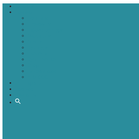
Головна
Новини
Політика
Економіка
Інфраструктура
Медицина
Освіта
Культура
Екологія
Суспільство
Спорт
Надзвичайні
АТО-ООС
Інтерв’ю
Про нас
Контакти