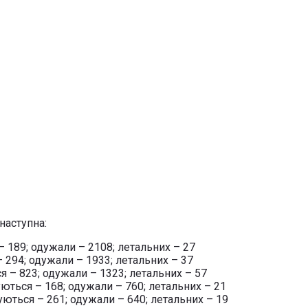
наступна:
– 189; одужали – 2108; летальних – 27
– 294; одужали – 1933; летальних – 37
ся – 823; одужали – 1323; летальних – 57
уються – 168; одужали – 760; летальних – 21
куються – 261; одужали – 640; летальних – 19