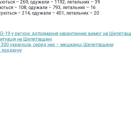
уються – 269; одужали – 1192; летальних – 39
уються – 108; одужали – 793; летальних – 16
куються – 214; одужали – 401; летальних – 20
-19 у регіоні: дотримання карантинних вимог на Шепетівщин
ситуація на Шепетівщині
 300 українців, серед них – мешканці Шепетівщини
с локдауну