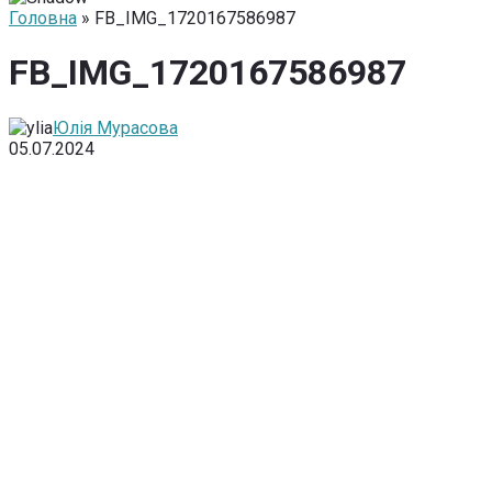
Головна
» FB_IMG_1720167586987
FB_IMG_1720167586987
Юлія Мурасова
05.07.2024