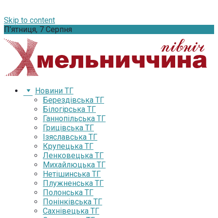
Skip to content
П’ятниця, 7 Серпня
Новини ТГ
Берездівська ТГ
Білогірська ТГ
Ганнопільська ТГ
Грицівська ТГ
Ізяславська ТГ
Крупецька ТГ
Ленковецька ТГ
Михайлюцька ТГ
Нетішинська ТГ
Плужненська ТГ
Полонська ТГ
Понінківська ТГ
Сахнівецька ТГ