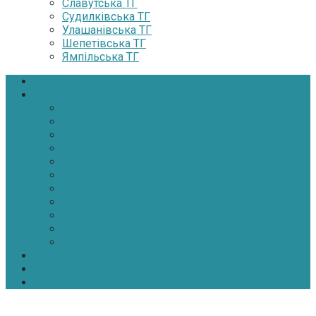
Славутська ТГ
Судилківська ТГ
Улашанівська ТГ
Шепетівська ТГ
Ямпільська ТГ
Головна
Новини
Політика
Економіка
Інфраструктура
Медицина
Освіта
Культура
Екологія
Суспільство
Спорт
Надзвичайні
АТО-ООС
Інтерв’ю
Про нас
Контакти