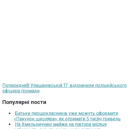
Попередня
В Улашанівській ТГ відзначили поліцейського
офіцера громади
Популярні пости
Батьки першокласників уже можуть оформити
«Пакунок школяра»: як отримати 5 тисяч гривень
На Хмельниччині майже на півтора місяця