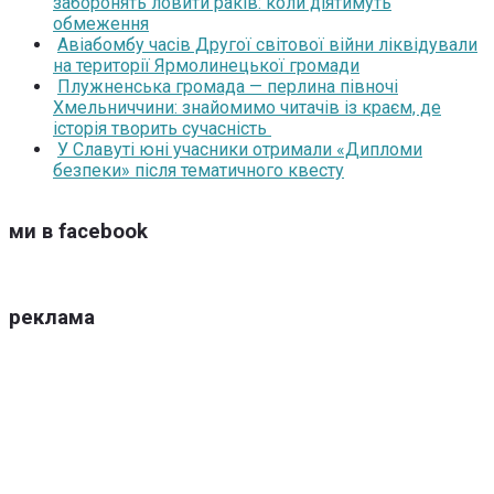
заборонять ловити раків: коли діятимуть
обмеження
Авіабомбу часів Другої світової війни ліквідували
на території Ярмолинецької громади
Плужненська громада — перлина півночі
Хмельниччини: знайомимо читачів із краєм, де
історія творить сучасність
У Славуті юні учасники отримали «Дипломи
безпеки» після тематичного квесту
ми в facebook
реклама