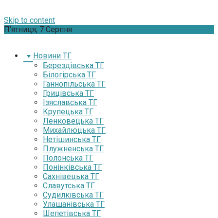
Skip to content
П’ятниця, 7 Серпня
Новини ТГ
Берездівська ТГ
Білогірська ТГ
Ганнопільська ТГ
Грицівська ТГ
Ізяславська ТГ
Крупецька ТГ
Ленковецька ТГ
Михайлюцька ТГ
Нетішинська ТГ
Плужненська ТГ
Полонська ТГ
Понінківська ТГ
Сахнівецька ТГ
Славутська ТГ
Судилківська ТГ
Улашанівська ТГ
Шепетівська ТГ