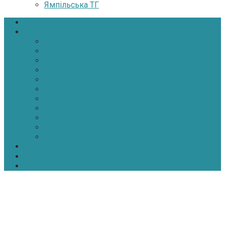
Ямпільська ТГ
Головна
Новини
Політика
Економіка
Інфраструктура
Медицина
Освіта
Культура
Екологія
Суспільство
Спорт
Надзвичайні
АТО-ООС
Інтерв’ю
Про нас
Контакти