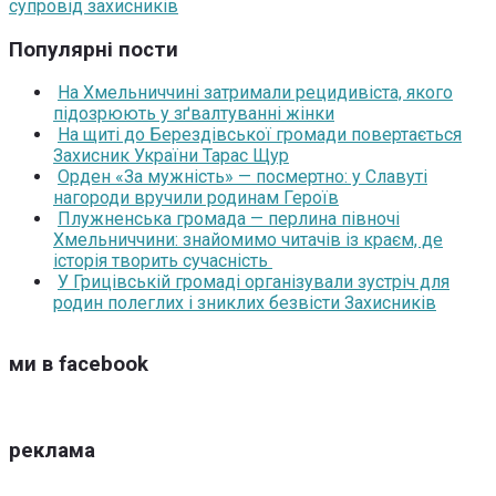
супровід захисників
Популярні пости
На Хмельниччині затримали рецидивіста, якого
підозрюють у зґвалтуванні жінки
На щиті до Берездівської громади повертається
Захисник України Тарас Щур
Орден «За мужність» — посмертно: у Славуті
нагороди вручили родинам Героїв
Плужненська громада — перлина півночі
Хмельниччини: знайомимо читачів із краєм, де
історія творить сучасність
У Грицівській громаді організували зустріч для
родин полеглих і зниклих безвісти Захисників
ми в facebook
реклама