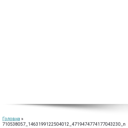
Головна
»
710538057_1463199122504012_4719474774177043230_n