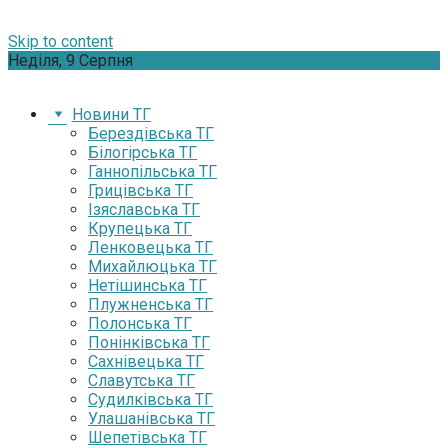
Skip to content
Неділя, 9 Серпня
Новини ТГ
Берездівська ТГ
Білогірська ТГ
Ганнопільська ТГ
Грицівська ТГ
Ізяславська ТГ
Крупецька ТГ
Ленковецька ТГ
Михайлюцька ТГ
Нетішинська ТГ
Плужненська ТГ
Полонська ТГ
Понінківська ТГ
Сахнівецька ТГ
Славутська ТГ
Судилківська ТГ
Улашанівська ТГ
Шепетівська ТГ