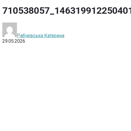
710538057_14631991225040
Рабчевська Катерина
29.05.2026