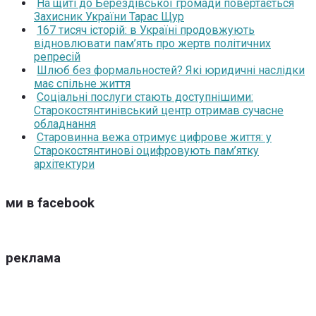
На щиті до Берездівської громади повертається
Захисник України Тарас Щур
167 тисяч історій: в Україні продовжують
відновлювати пам’ять про жертв політичних
репресій
Шлюб без формальностей? Які юридичні наслідки
має спільне життя
Соціальні послуги стають доступнішими:
Старокостянтинівський центр отримав сучасне
обладнання
Старовинна вежа отримує цифрове життя: у
Старокостянтинові оцифровують пам’ятку
архітектури
ми в facebook
реклама