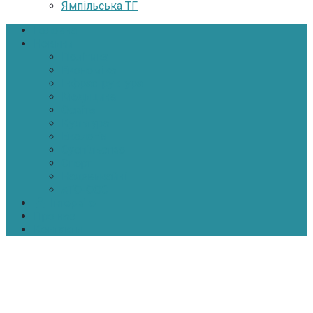
Ямпільська ТГ
Головна
Новини
Політика
Економіка
Інфраструктура
Медицина
Освіта
Культура
Екологія
Суспільство
Спорт
Надзвичайні
АТО-ООС
Інтерв’ю
Про нас
Контакти