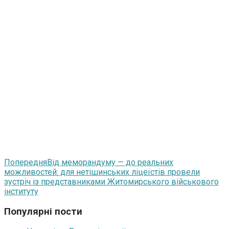
Попередня
Від меморандуму — до реальних
можливостей: для нетішинських ліцеїстів провели
зустріч із представниками Житомирського військового
інституту
Популярні пости