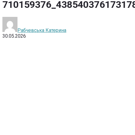
710159376_43854037617317
Рабчевська Катерина
30.05.2026