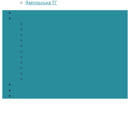
Ямпільська ТГ
Головна
Новини
Політика
Економіка
Інфраструктура
Медицина
Освіта
Культура
Екологія
Суспільство
Спорт
Надзвичайні
АТО-ООС
Інтерв’ю
Про нас
Контакти