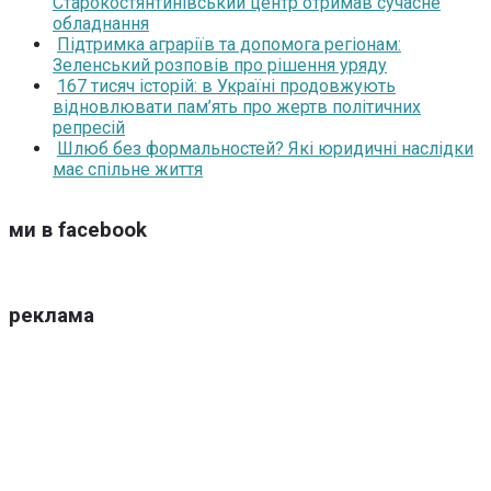
Старокостянтинівський центр отримав сучасне
обладнання
Підтримка аграріїв та допомога регіонам:
Зеленський розповів про рішення уряду
167 тисяч історій: в Україні продовжують
відновлювати пам’ять про жертв політичних
репресій
Шлюб без формальностей? Які юридичні наслідки
має спільне життя
ми в facebook
реклама