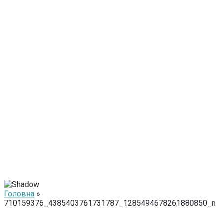
Головна
»
710159376_4385403761731787_1285494678261880850_n