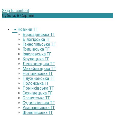
Skip to content
Субота, 8 Серпня
Новини ТГ
Берездівська ТГ
Білогірська ТГ
Ганнопільська ТГ
Грицівська ТГ
Ізяславська ТГ
Крупецька ТГ
Ленковецька ТГ
Михайлюцька ТГ
Нетішинська ТГ
Плужненська ТГ
Полонська ТГ
Понінківська ТГ
Сахнівецька ТГ
Славутська ТГ
Судилківська ТГ
Улашанівська ТГ
Шепетівська ТГ