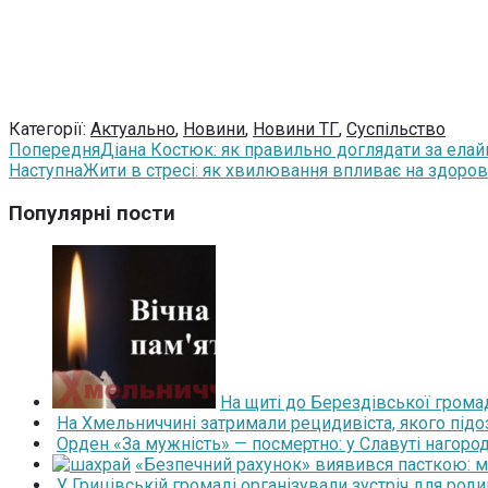
Категорії:
Актуально
,
Новини
,
Новини ТГ
,
Суспільство
Попередня
Діана Костюк: як правильно доглядати за ела
Наступна
Жити в стресі: як хвилювання впливає на здоров’
Популярні пости
На щиті до Берездівської грома
На Хмельниччині затримали рецидивіста, якого під
Орден «За мужність» — посмертно: у Славуті нагоро
«Безпечний рахунок» виявився пасткою: 
У Грицівській громаді організували зустріч для роди