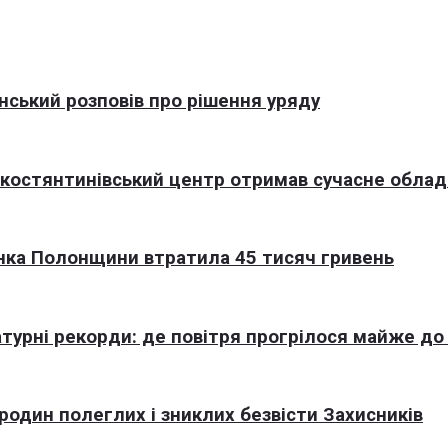
нський розповів про рішення уряду
окостянтинівський центр отримав сучасне обла
нка Полонщини втратила 45 тисяч гривень
турні рекорди: де повітря прогрілося майже до
 родин полеглих і зниклих безвісти Захисників