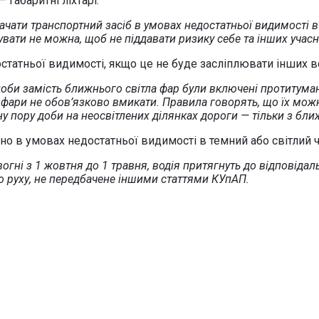
 габаритні ліхтарі.
чати транспортний засіб в умовах недостатньої видимості в
увати не можна, щоб не піддавати ризику себе та інших учас
татньої видимості, якщо це не буде засліплювати інших во
оби замість ближнього світла фар були включені протитуманн
фари не обов’язково вмикати. Правила говорять, що їх мож
мну пору доби на неосвітлених ділянках дороги — тільки з бл
о в умовах недостатньої видимості в темний або світлий ч
гні з 1 жовтня до 1 травня, водія притягнуть до відповідаль
руху, не передбачене іншими статтями КУпАП.