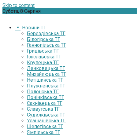
Skip to content
Субота, 8 Серпня
Новини ТГ
Берездівська ТГ
Білогірська ТГ
Ганнопільська ТГ
Грицівська ТГ
Ізяславська ТГ
Крупецька ТГ
Ленковецька ТГ
Михайлюцька ТГ
Нетішинська ТГ
Плужненська ТГ
Полонська ТГ
Понінківська ТГ
Сахнівецька ТГ
Славутська ТГ
Судилківська ТГ
Улашанівська ТГ
Шепетівська ТГ
Ямпільська ТГ