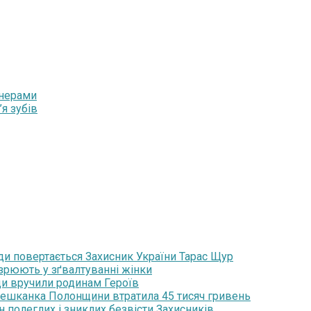
йнерами
я зубів
ди повертається Захисник України Тарас Щур
озрюють у зґвалтуванні жінки
ди вручили родинам Героїв
мешканка Полонщини втратила 45 тисяч гривень
н полеглих і зниклих безвісти Захисників