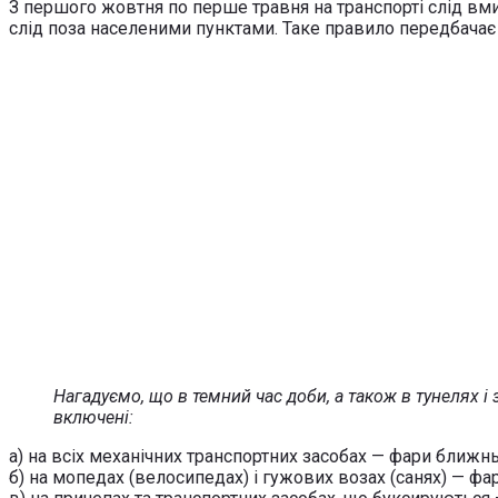
З першого жовтня по перше травня на транспорті слід вмик
слід поза населеними пунктами. Таке правило передбача
Нагадуємо, що в темний час доби, а також в тунелях і
включені:
а) на всіх механічних транспортних засобах — фари ближнь
б) на мопедах (велосипедах) і гужових возах (санях) — фари