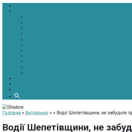
Головна
Новини
Політика
Економіка
Інфраструктура
Медицина
Освіта
Культура
Екологія
Суспільство
Спорт
Надзвичайні
АТО-ООС
Інтерв’ю
Про нас
Контакти
Головна
»
Актуально
» » Водії Шепетівщини, не забудьте п
Водії Шепетівщини, не забуд