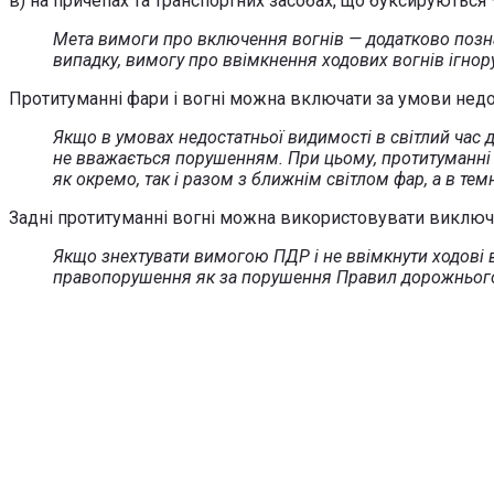
в) на причепах та транспортних засобах, що буксируються —
Мета вимоги про включення вогнів — додатково позна
випадку, вимогу про ввімкнення ходових вогнів ігнор
Протитуманні фари і вогні можна включати за умови недос
Якщо в умовах недостатньої видимості в світлий час д
не вважається порушенням. При цьому, протитуманні 
як окремо, так і разом з ближнім світлом фар, а в те
Задні протитуманні вогні можна використовувати виключн
Якщо знехтувати вимогою ПДР і не ввімкнути ходові во
правопорушення як за порушення Правил дорожнього 