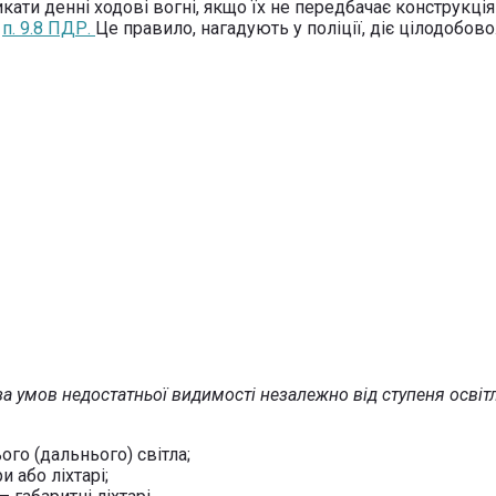
ати денні ходові вогні, якщо їх не передбачає конструкція
є
п. 9.8 ПДР.
Це правило, нагадують у поліції, діє цілодобово
 за умов недостатньої видимості незалежно від ступеня освітл
ого (дальнього) світла;
 або ліхтарі;