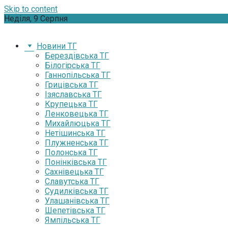
Skip to content
Неділя, 9 Серпня
Новини ТГ
Берездівська ТГ
Білогірська ТГ
Ганнопільська ТГ
Грицівська ТГ
Ізяславська ТГ
Крупецька ТГ
Ленковецька ТГ
Михайлюцька ТГ
Нетішинська ТГ
Плужненська ТГ
Полонська ТГ
Понінківська ТГ
Сахнівецька ТГ
Славутська ТГ
Судилківська ТГ
Улашанівська ТГ
Шепетівська ТГ
Ямпільська ТГ