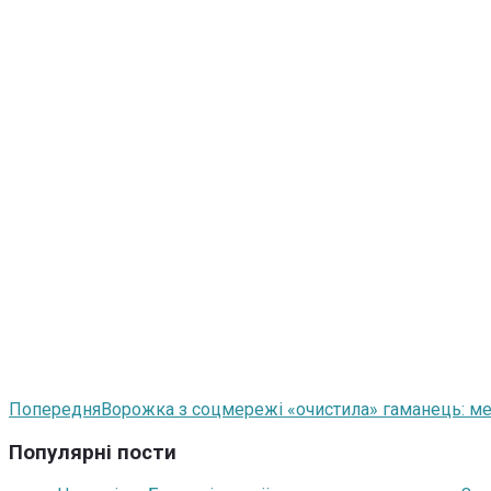
Попередня
Ворожка з соцмережі «очистила» гаманець: ме
Популярні пости