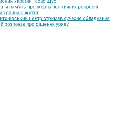
хисник України Тарас Щур
ати пам’ять про жертв політичних репресій
ає спільне життя
янтинівський центр отримав сучасне обладнання
ий розповів про рішення уряду