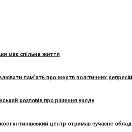
ки має спільне життя
овлювати пам’ять про жертв політичних репресі
нський розповів про рішення уряду
окостянтинівський центр отримав сучасне обла