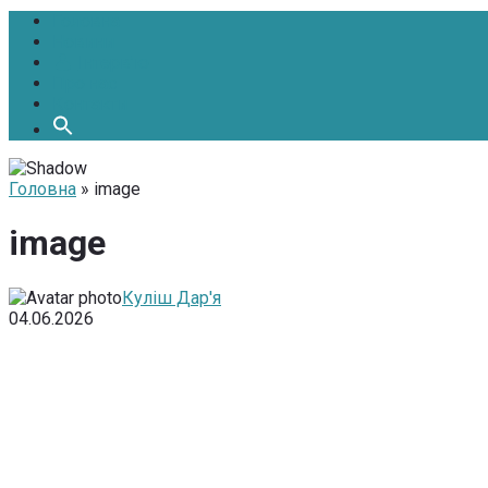
Головна
Новини
Інтерв’ю
Про нас
Контакти
Головна
» image
image
Куліш Дар'я
04.06.2026