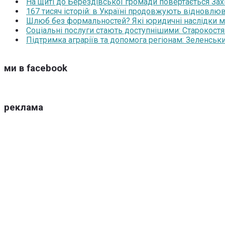
На щиті до Берездівської громади повертається За
167 тисяч історій: в Україні продовжують відновлюв
Шлюб без формальностей? Які юридичні наслідки м
Соціальні послуги стають доступнішими: Старокост
Підтримка аграріїв та допомога регіонам: Зеленськ
ми в facebook
реклама