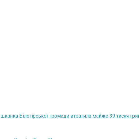
шканка Білогірської громади втратила майже 39 тисяч гр