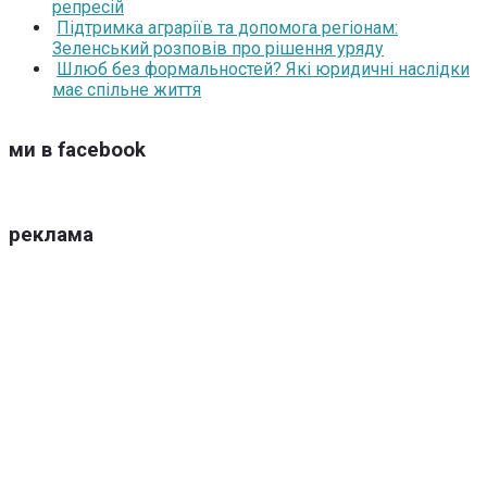
репресій
Підтримка аграріїв та допомога регіонам:
Зеленський розповів про рішення уряду
Шлюб без формальностей? Які юридичні наслідки
має спільне життя
ми в facebook
реклама