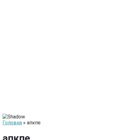
Головна
» апкпе
апкпе