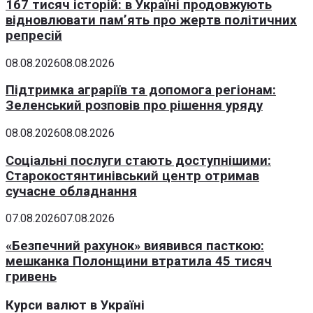
167 тисяч історій: в Україні продовжують
відновлювати пам’ять про жертв політичних
репресій
08.08.2026
08.08.2026
Підтримка аграріїв та допомога регіонам:
Зеленський розповів про рішення уряду
08.08.2026
08.08.2026
Соціальні послуги стають доступнішими:
Старокостянтинівський центр отримав
сучасне обладнання
07.08.2026
07.08.2026
«Безпечний рахунок» виявився пасткою:
мешканка Полонщини втратила 45 тисяч
гривень
Курси валют в Україні