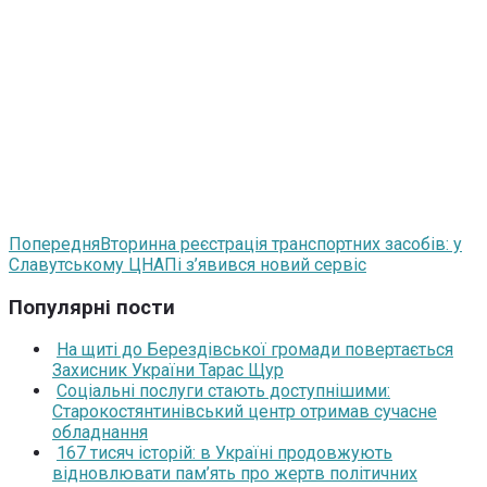
Попередня
Вторинна реєстрація транспортних засобів: у
Славутському ЦНАПі з’явився новий сервіс
Популярні пости
На щиті до Берездівської громади повертається
Захисник України Тарас Щур
Соціальні послуги стають доступнішими:
Старокостянтинівський центр отримав сучасне
обладнання
167 тисяч історій: в Україні продовжують
відновлювати пам’ять про жертв політичних