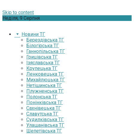
Skip to content
Неділя, 9 Серпня
Новини ТГ
Берездівська ТГ
Білогірська ТГ
Ганнопільська ТГ
Грицівська ТГ
Ізяславська ТГ
Крупецька ТГ
Ленковецька ТГ
Михайлюцька ТГ
Нетішинська ТГ
Плужненська ТГ
Полонська ТГ
Понінківська ТГ
Сахнівецька ТГ
Славутська ТГ
Судилківська ТГ
Улашанівська ТГ
Шепетівська ТГ