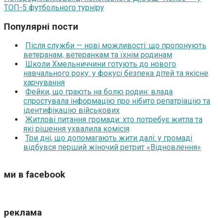
ТОП-5 футбольного турніру
Популярні пости
Після служби — нові можливості: що пропонують
ветеранам, ветеранкам та їхнім родинам
Школи Хмельниччини готують до нового
навчального року: у фокусі безпека дітей та якісне
харчування
Фейки, що грають на болю родин: влада
спростувала інформацію про нібито репатріацію та
ідентифікацію військових
Житлові питання громади: хто потребує житла та
які рішення ухвалила комісія
Три дні, що допомагають жити далі: у громаді
відбувся перший жіночий ретрит «Відновлення»
ми в facebook
реклама