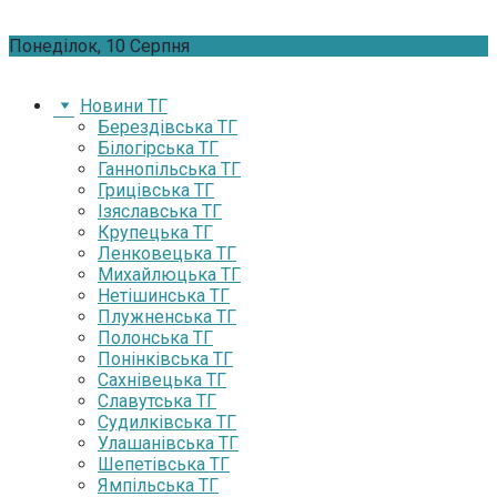
Skip
Понеділок, 10 Серпня
to
content
Новини ТГ
Берездівська ТГ
Білогірська ТГ
Ганнопільська ТГ
Грицівська ТГ
Ізяславська ТГ
Крупецька ТГ
Ленковецька ТГ
Михайлюцька ТГ
Нетішинська ТГ
Плужненська ТГ
Полонська ТГ
Понінківська ТГ
Сахнівецька ТГ
Славутська ТГ
Судилківська ТГ
Улашанівська ТГ
Шепетівська ТГ
Ямпільська ТГ