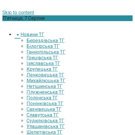
Skip to content
П’ятниця, 7 Серпня
Новини ТГ
Берездівська ТГ
Білогірська ТГ
Ганнопільська ТГ
Грицівська ТГ
Ізяславська ТГ
Крупецька ТГ
Ленковецька ТГ
Михайлюцька ТГ
Нетішинська ТГ
Плужненська ТГ
Полонська ТГ
Понінківська ТГ
Сахнівецька ТГ
Славутська ТГ
Судилківська ТГ
Улашанівська ТГ
Шепетівська ТГ