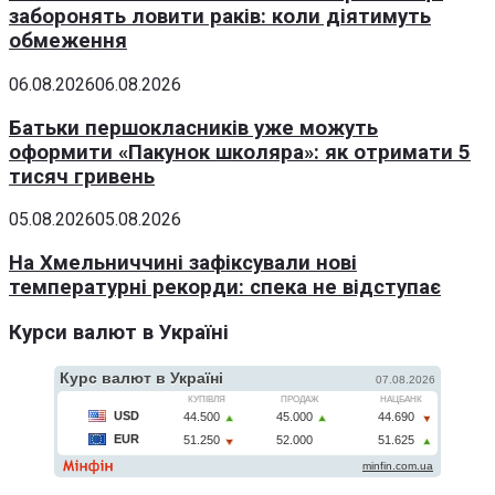
заборонять ловити раків: коли діятимуть
обмеження
06.08.2026
06.08.2026
Батьки першокласників уже можуть
оформити «Пакунок школяра»: як отримати 5
тисяч гривень
05.08.2026
05.08.2026
На Хмельниччині зафіксували нові
температурні рекорди: спека не відступає
Курси валют в Україні