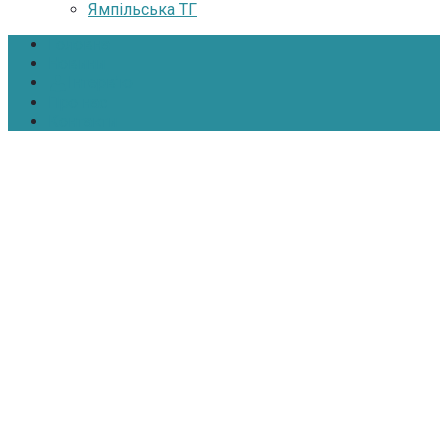
Ямпільська ТГ
Головна
Новини
Інтерв’ю
Про нас
Контакти