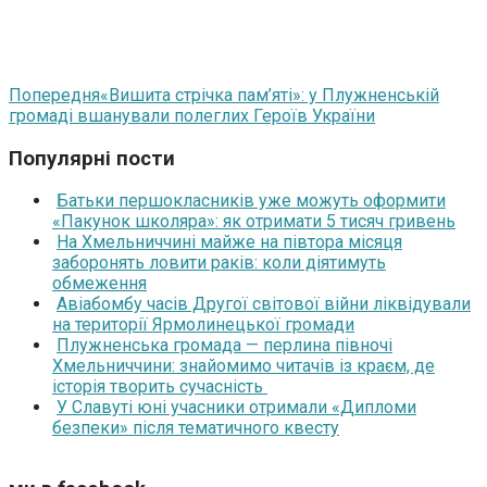
Попередня
«Вишита стрічка пам’яті»: у Плужненській
громаді вшанували полеглих Героїв України
Популярні пости
Батьки першокласників уже можуть оформити
«Пакунок школяра»: як отримати 5 тисяч гривень
На Хмельниччині майже на півтора місяця
заборонять ловити раків: коли діятимуть
обмеження
Авіабомбу часів Другої світової війни ліквідували
на території Ярмолинецької громади
Плужненська громада — перлина півночі
Хмельниччини: знайомимо читачів із краєм, де
історія творить сучасність
У Славуті юні учасники отримали «Дипломи
безпеки» після тематичного квесту