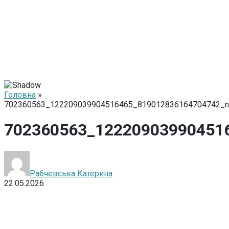
Головна
»
702360563_122209039904516465_819012836164704742_n
702360563_12220903990451
Рабчевська Катерина
22.05.2026