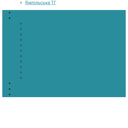
Ямпільська ТГ
Головна
Новини
Політика
Економіка
Інфраструктура
Медицина
Освіта
Культура
Екологія
Суспільство
Спорт
Надзвичайні
АТО-ООС
Інтерв’ю
Про нас
Контакти