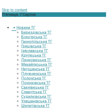
Skip to content
П’ятниця, 7 Серпня
Новини ТГ
Берездівська ТГ
Білогірська ТГ
Ганнопільська ТГ
Грицівська ТГ
Ізяславська ТГ
Крупецька ТГ
Ленковецька ТГ
Михайлюцька ТГ
Нетішинська ТГ
Плужненська ТГ
Полонська ТГ
Понінківська ТГ
Сахнівецька ТГ
Славутська ТГ
Судилківська ТГ
Улашанівська ТГ
Шепетівська ТГ