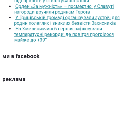
підозрюють у зґвалтуванні жінки
Орден «За мужність» — посмертно: у Славуті
нагороди вручили родинам Героїв
У Грицівській громаді організували зустріч для
родин полеглих і зниклих безвісти Захисників
На Хмельниччині 6 серпня зафіксували
температурні рекорди: де повітря прогрілося
майже до +39°
ми в facebook
реклама