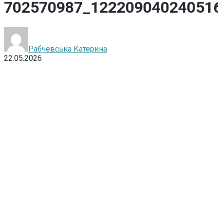
702570987_12220904024051
Рабчевська Катерина
22.05.2026