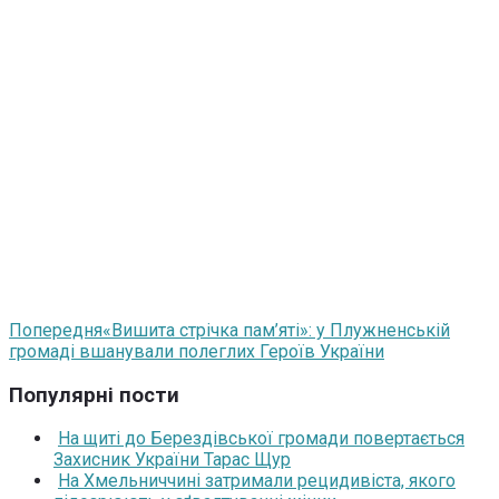
Попередня
«Вишита стрічка пам’яті»: у Плужненській
громаді вшанували полеглих Героїв України
Популярні пости
На щиті до Берездівської громади повертається
Захисник України Тарас Щур
На Хмельниччині затримали рецидивіста, якого