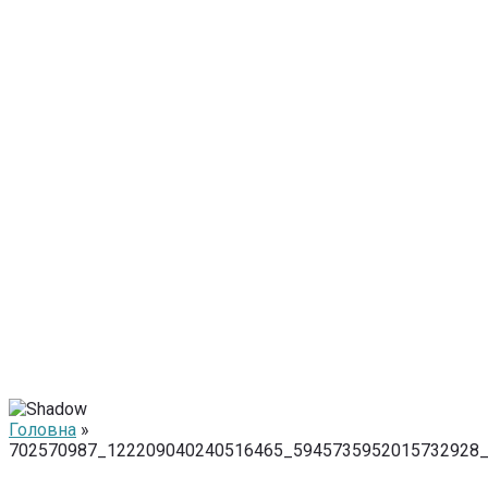
Головна
»
702570987_122209040240516465_5945735952015732928