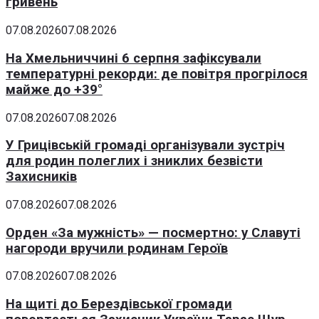
гривень
07.08.2026
07.08.2026
На Хмельниччині 6 серпня зафіксували
температурні рекорди: де повітря прогрілося
майже до +39°
07.08.2026
07.08.2026
У Грицівській громаді організували зустріч
для родин полеглих і зниклих безвісти
Захисників
07.08.2026
07.08.2026
Орден «За мужність» — посмертно: у Славуті
нагороди вручили родинам Героїв
07.08.2026
07.08.2026
На щиті до Берездівської громади