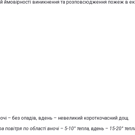
кій ймовірності виникнення та розповсюдження пожеж в ек
вночі – без опадів, вдень – невеликий короткочасний дощ.
а повітря по області вночі – 5-10° тепла, вдень – 15-20° тепл