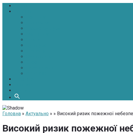
Головна
Новини
Політика
Економіка
Інфраструктура
Медицина
Освіта
Культура
Екологія
Суспільство
Спорт
Надзвичайні
АТО-ООС
Інтерв’ю
Про нас
Контакти
Головна
»
Актуально
» » Високий ризик пожежної небезп
Високий ризик пожежної не