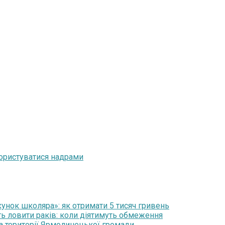
ористуватися надрами
нок школяра»: як отримати 5 тисяч гривень
ть ловити раків: коли діятимуть обмеження
на території Ярмолинецької громади