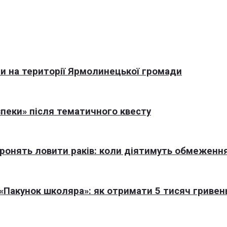
али на території Ярмолинецької громади
пеки» після тематичного квесту
оронять ловити раків: коли діятимуть обмеженн
Пакунок школяра»: як отримати 5 тисяч гривен