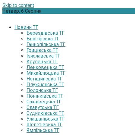
Skip to content
Четвер, 6 Серпня
Новини ТГ
Берездівська ТГ
Білогірська ТГ
Ганнопільська ТГ
Грицівська ТГ
Ізяславська ТГ
Крупецька ТГ
Ленковецька ТГ
Михайлюцька ТГ
Нетішинська ТГ
Плужненська ТГ
Полонська ТГ
Понінківська ТГ
Сахнівецька ТГ
Славутська ТГ
Судилківська ТГ
Улашанівська ТГ
Шепетівська ТГ
Ямпільська ТГ