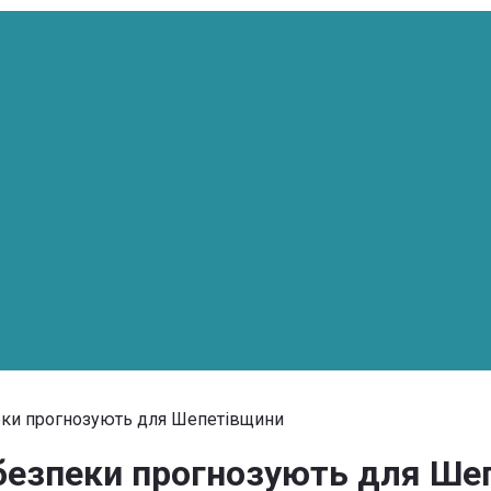
еки прогнозують для Шепетівщини
безпеки прогнозують для Ше