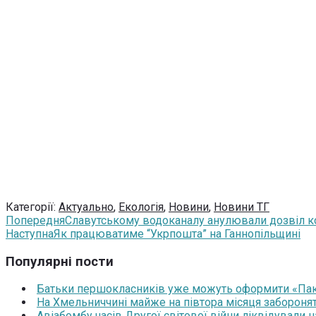
Категорії:
Актуально
,
Екологія
,
Новини
,
Новини ТГ
Попередня
Славутському водоканалу анулювали дозвіл к
Наступна
Як працюватиме “Укрпошта” на Ганнопільщині
Популярні пости
Батьки першокласників уже можуть оформити «Паку
На Хмельниччині майже на півтора місяця забороня
Авіабомбу часів Другої світової війни ліквідували 