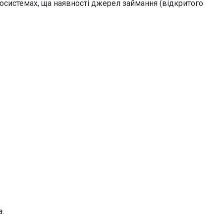
осистемах, ща наявності джерел займання (відкритого
а.