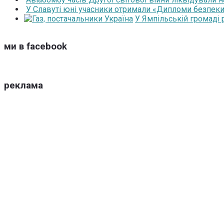
У Славуті юні учасники отримали «Дипломи безпеки
У Ямпільській громаді
ми в facebook
реклама