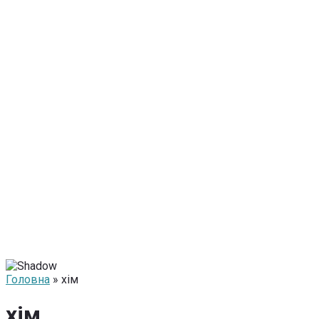
Головна
» хім
хім