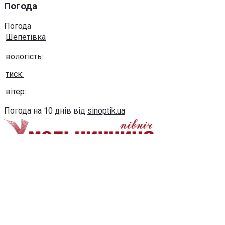
Погода
Погода
Шепетівка
вологість:
тиск:
вітер:
Погода на 10 днів від
sinoptik.ua
Використання будь-яких матеріалів, розміщених на сайті,
дозволяється за умови посилання на сайт khmel-
pivnich.info
post@khmel-pivnich.info
Copyright © 2020-2026 Всі права захищено.