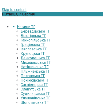
Skip to content
П’ятниця, 7 Серпня
Новини ТГ
Берездівська ТГ
Білогірська ТГ
Ганнопільська ТГ
Грицівська ТГ
Ізяславська ТГ
Крупецька ТГ
Ленковецька ТГ
Михайлюцька ТГ
Нетішинська ТГ
Плужненська ТГ
Полонська ТГ
Понінківська ТГ
Сахнівецька ТГ
Славутська ТГ
Судилківська ТГ
Улашанівська ТГ
Шепетівська ТГ