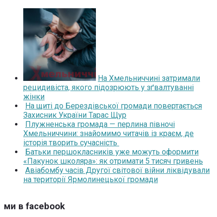
На Хмельниччині затримали
рецидивіста, якого підозрюють у зґвалтуванні
жінки
На щиті до Берездівської громади повертається
Захисник України Тарас Щур
Плужненська громада — перлина півночі
Хмельниччини: знайомимо читачів із краєм, де
історія творить сучасність
Батьки першокласників уже можуть оформити
«Пакунок школяра»: як отримати 5 тисяч гривень
Авіабомбу часів Другої світової війни ліквідували
на території Ярмолинецької громади
ми в facebook