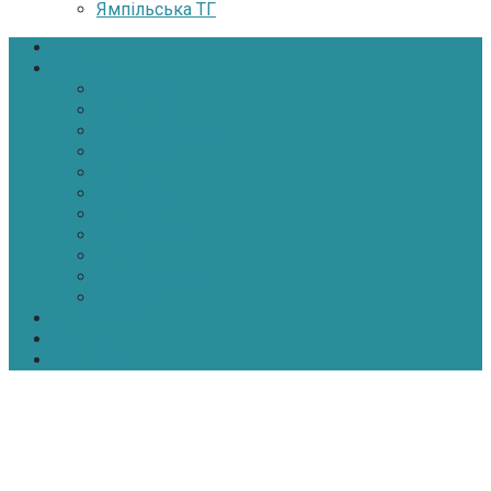
Ямпільська ТГ
Головна
Новини
Політика
Економіка
Інфраструктура
Медицина
Освіта
Культура
Екологія
Суспільство
Спорт
Надзвичайні
АТО-ООС
Інтерв’ю
Про нас
Контакти