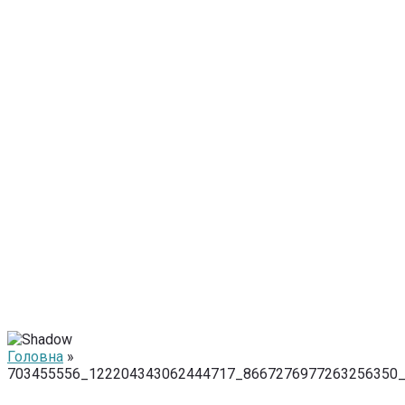
Головна
»
703455556_122204343062444717_8667276977263256350