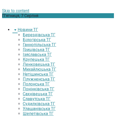
Skip to content
П’ятниця, 7 Серпня
Новини ТГ
Берездівська ТГ
Білогірська ТГ
Ганнопільська ТГ
Грицівська ТГ
Ізяславська ТГ
Крупецька ТГ
Ленковецька ТГ
Михайлюцька ТГ
Нетішинська ТГ
Плужненська ТГ
Полонська ТГ
Понінківська ТГ
Сахнівецька ТГ
Славутська ТГ
Судилківська ТГ
Улашанівська ТГ
Шепетівська ТГ