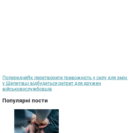
Попередня
Як перетворити тривожність у силу для змін:
у Шепетівці відбудеться ретрит для дружин
військовослужбовців
Популярні пости