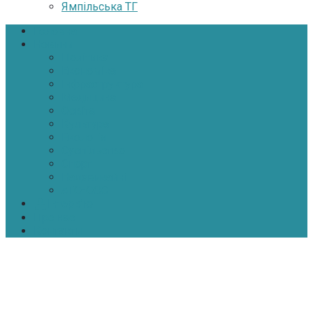
Ямпільська ТГ
Головна
Новини
Політика
Економіка
Інфраструктура
Медицина
Освіта
Культура
Екологія
Суспільство
Спорт
Надзвичайні
АТО-ООС
Інтерв’ю
Про нас
Контакти