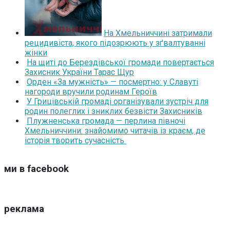
На Хмельниччині затримали
рецидивіста, якого підозрюють у зґвалтуванні
жінки
На щиті до Берездівської громади повертається
Захисник України Тарас Щур
Орден «За мужність» — посмертно: у Славуті
нагороди вручили родинам Героїв
У Грицівській громаді організували зустріч для
родин полеглих і зниклих безвісти Захисників
Плужненська громада — перлина півночі
Хмельниччини: знайомимо читачів із краєм, де
історія творить сучасність
ми в facebook
реклама