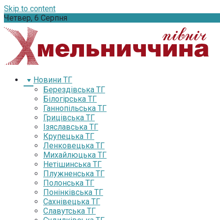
Skip to content
Четвер, 6 Серпня
Новини ТГ
Берездівська ТГ
Білогірська ТГ
Ганнопільська ТГ
Грицівська ТГ
Ізяславська ТГ
Крупецька ТГ
Ленковецька ТГ
Михайлюцька ТГ
Нетішинська ТГ
Плужненська ТГ
Полонська ТГ
Понінківська ТГ
Сахнівецька ТГ
Славутська ТГ