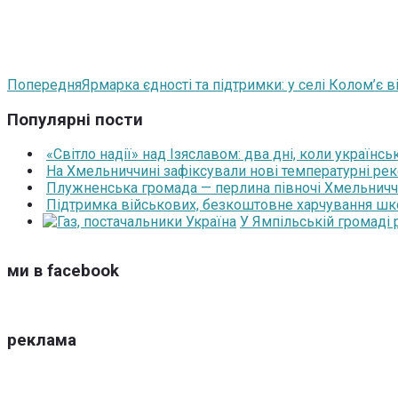
Попередня
Ярмарка єдності та підтримки: у селі Колом’є
Популярні пости
«Світло надії» над Ізяславом: два дні, коли українс
На Хмельниччині зафіксували нові температурні рек
Плужненська громада — перлина півночі Хмельниччин
Підтримка військових, безкоштовне харчування школя
У Ямпільській громаді
ми в facebook
реклама