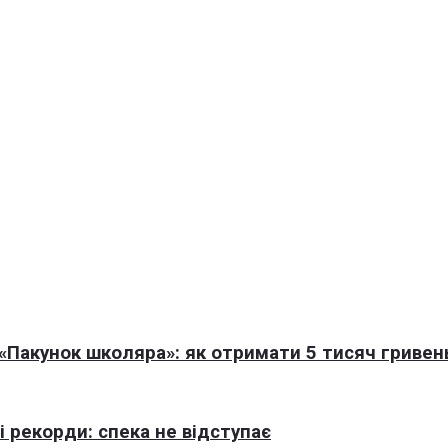
Пакунок школяра»: як отримати 5 тисяч гривен
 рекорди: спека не відступає