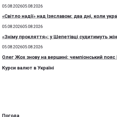
05.08.2026
05.08.2026
«Світло надії» над Ізяславом: два дні, коли ук
05.08.2026
05.08.2026
«Зніму прокляття»: у Шепетівці судитимуть жін
05.08.2026
05.08.2026
Олег Жох знову на вершині: чемпіонський пояс 
Курси валют в Україні
Погода