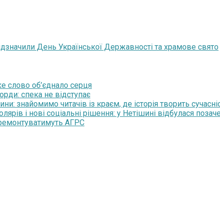
 відзначили День Української Державності та храмове свято
ьке слово об’єднало серця
орди: спека не відступає
и: знайомимо читачів із краєм, де історія творить сучасні
рів і нові соціальні рішення: у Нетішині відбулася позаче
 ремонтуватимуть АГРС