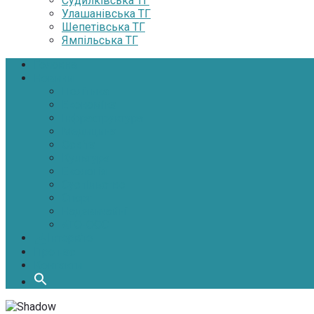
Судилківська ТГ
Улашанівська ТГ
Шепетівська ТГ
Ямпільська ТГ
Головна
Новини
Політика
Економіка
Інфраструктура
Медицина
Освіта
Культура
Екологія
Суспільство
Спорт
Надзвичайні
АТО-ООС
Інтерв’ю
Про нас
Контакти