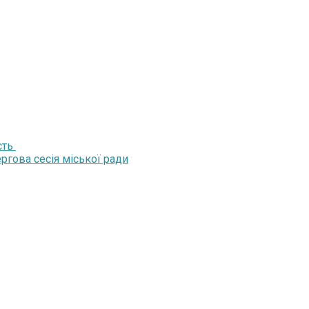
сть
ргова сесія міської ради