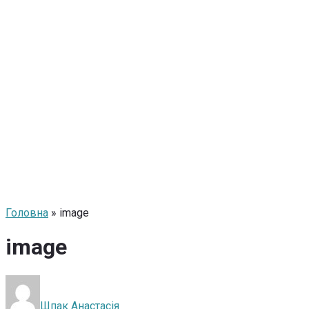
Головна
» image
image
Шпак Анастасія