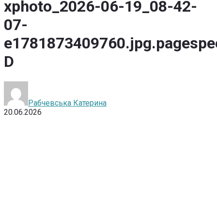
xphoto_2026-06-19_08-42-
07-
e1781873409760.jpg.pagespe
D
Рабчевська Катерина
20.06.2026