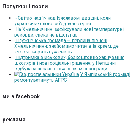
Популярні пости
«Світло надії» над Ізяславом: два дні, коли
українське слово об’єднало серця
На Хмельниччині зафіксували нові температурні
рекорди: спека не відступає
Плужненська громада — перлина півночі
Хмельниччини: знайомимо читачів із краєм, де
історія творить сучасність
Підтримка військових, безкоштовне харчування
школярів і нові соціальні рішення: у Нетішині
відбулася позачергова сесія міської ради
У Ямпільській громаді
ремонтуватимуть АГРС
ми в facebook
реклама