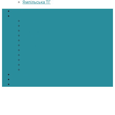
Ямпільська ТГ
Головна
Новини
Політика
Економіка
Інфраструктура
Медицина
Освіта
Культура
Екологія
Суспільство
Спорт
Надзвичайні
АТО-ООС
Інтерв’ю
Про нас
Контакти