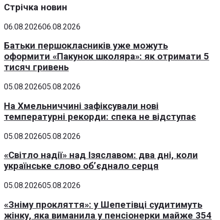
Стрічка новин
06.08.2026
06.08.2026
Батьки першокласників уже можуть
оформити «Пакунок школяра»: як отримати 5
тисяч гривень
05.08.2026
05.08.2026
На Хмельниччині зафіксували нові
температурні рекорди: спека не відступає
05.08.2026
05.08.2026
«Світло надії» над Ізяславом: два дні, коли
українське слово об’єднало серця
05.08.2026
05.08.2026
«Зніму прокляття»: у Шепетівці судитимуть
жінку, яка виманила у пенсіонерки майже 354