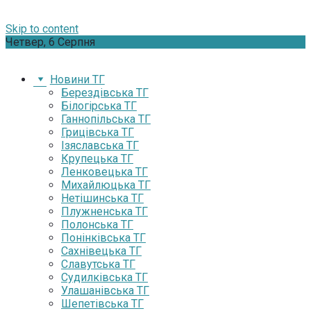
Skip to content
Четвер, 6 Серпня
Новини ТГ
Берездівська ТГ
Білогірська ТГ
Ганнопільська ТГ
Грицівська ТГ
Ізяславська ТГ
Крупецька ТГ
Ленковецька ТГ
Михайлюцька ТГ
Нетішинська ТГ
Плужненська ТГ
Полонська ТГ
Понінківська ТГ
Сахнівецька ТГ
Славутська ТГ
Судилківська ТГ
Улашанівська ТГ
Шепетівська ТГ