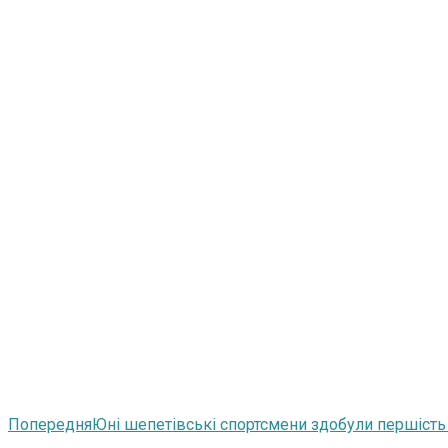
Попередня
Юні шепетівські спортсмени здобули першість 