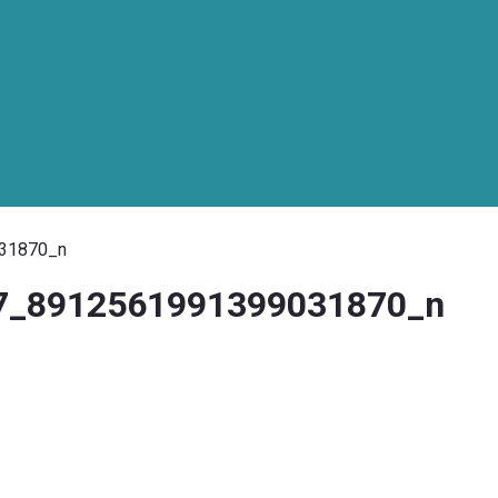
31870_n
7_8912561991399031870_n