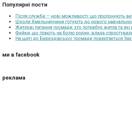
Популярні пости
Після служби — нові можливості: що пропонують ве
Школи Хмельниччини готують до нового навчального 
Житлові питання громади: хто потребує житла та які
Фейки, що грають на болю родин: влада спростувала
На щиті до Берездівської громади повертається За
ми в facebook
реклама