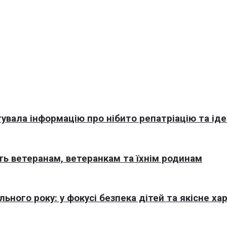
увала інформацію про нібито репатріацію та іде
ь ветеранам, ветеранкам та їхнім родинам
ного року: у фокусі безпека дітей та якісне ха