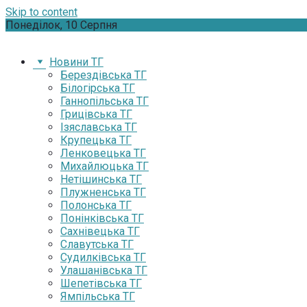
Skip to content
Понеділок, 10 Серпня
Новини ТГ
Берездівська ТГ
Білогірська ТГ
Ганнопільська ТГ
Грицівська ТГ
Ізяславська ТГ
Крупецька ТГ
Ленковецька ТГ
Михайлюцька ТГ
Нетішинська ТГ
Плужненська ТГ
Полонська ТГ
Понінківська ТГ
Сахнівецька ТГ
Славутська ТГ
Судилківська ТГ
Улашанівська ТГ
Шепетівська ТГ
Ямпільська ТГ