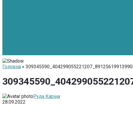
Головна
» 309345590_404299055221207_89125619913990
309345590_40429905522120
Руда Каріна
28.09.2022