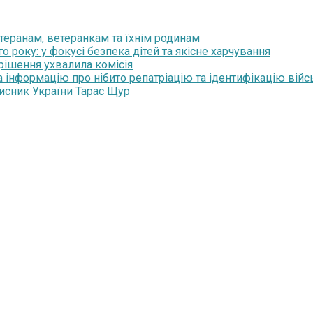
теранам, ветеранкам та їхнім родинам
року: у фокусі безпека дітей та якісне харчування
 рішення ухвалила комісія
 інформацію про нібито репатріацію та ідентифікацію вій
хисник України Тарас Щур