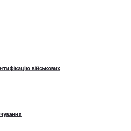
нтифікацію військових
рчування