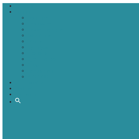
Головна
Новини
Політика
Економіка
Інфраструктура
Медицина
Освіта
Культура
Екологія
Суспільство
Спорт
Надзвичайні
АТО-ООС
Інтерв’ю
Про нас
Контакти