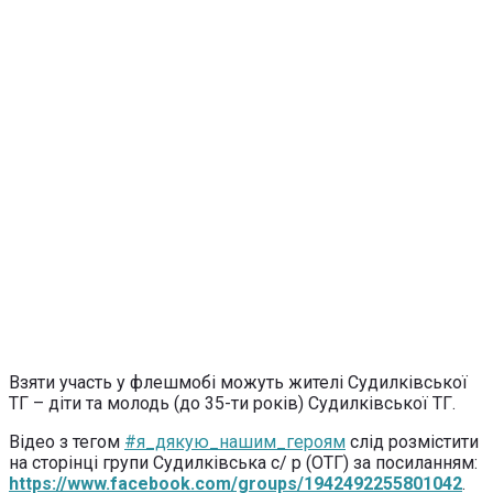
Взяти участь у флешмобі можуть жителі Судилківської
ТГ – діти та молодь (до 35-ти років) Судилківської ТГ.
Відео з тегом
#я_дякую_нашим_героям
слід розмістити
на сторінці групи Судилківська с/ р (ОТГ) за посиланням:
https://www.facebook.com/groups/1942492255801042
.