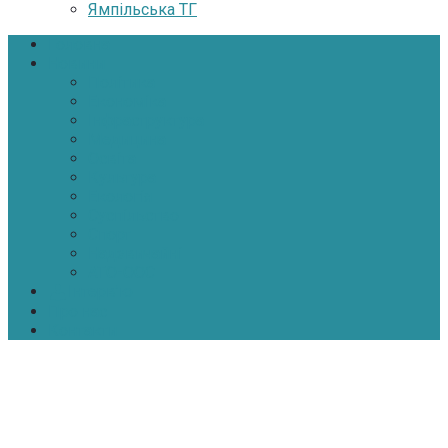
Ямпільська ТГ
Головна
Новини
Політика
Економіка
Інфраструктура
Медицина
Освіта
Культура
Екологія
Суспільство
Спорт
Надзвичайні
АТО-ООС
Інтерв’ю
Про нас
Контакти