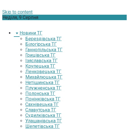
Skip to content
Неділя, 9 Серпня
Новини ТГ
Берездівська ТГ
Білогірська ТГ
Ганнопільська ТГ
Грицівська ТГ
Ізяславська ТГ
Крупецька ТГ
Ленковецька ТГ
Михайлюцька ТГ
Нетішинська ТГ
Плужненська ТГ
Полонська ТГ
Понінківська ТГ
Сахнівецька ТГ
Славутська ТГ
Судилківська ТГ
Улашанівська ТГ
Шепетівська ТГ