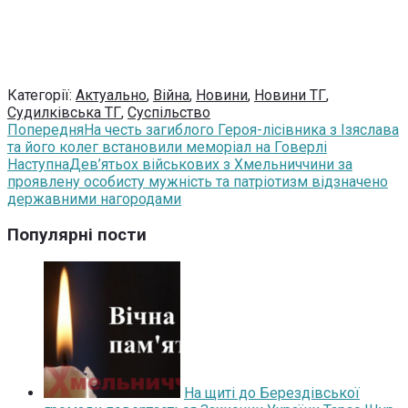
Категорії:
Актуально
,
Війна
,
Новини
,
Новини ТГ
,
Судилківська ТГ
,
Суспільство
Попередня
На честь загиблого Героя-лісівника з Ізяслава
та його колег встановили меморіал на Говерлі
Наступна
Дев’ятьох військових з Хмельниччини за
проявлену особисту мужність та патріотизм відзначено
державними нагородами
Популярні пости
На щиті до Берездівської