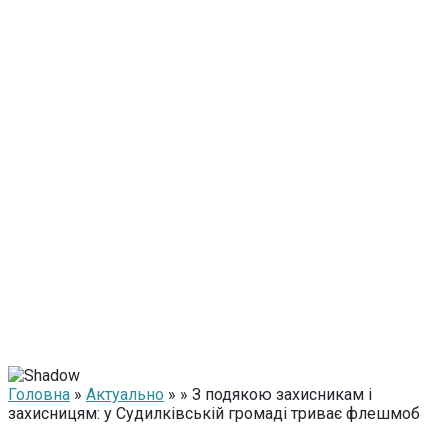
Головна
»
Актуально
» » З подякою захисникам і
захисницям: у Судилківській громаді триває флешмоб