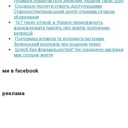
громади повертається Захисник України Тарас Щур
Соціальні послуги стають доступнішими:
Старокостянтинівський центр отримав сучасне
обладнання
167 тисяч історій: в Україні продовжують
відновлювати пам’ять про жертв політичних
репресій
Підтримка аграріїв та допомога регіонам:
Зеленський розповів про рішення уряду
Шлюб без формальностей? Які юридичні наслідки
має спільне життя
ми в facebook
реклама