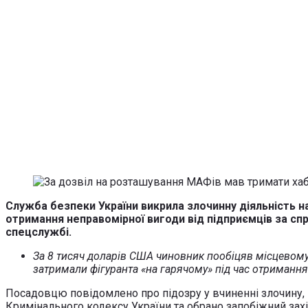
Служба безпеки України викрила злочинну діяльність н
отримання неправомірної вигоди від підприємців за с
спецслужбі.
За 8 тисяч доларів США чиновник пообіцяв місцевом
затримали фігуранта «на гарячому» під час отримання
Посадовцю повідомлено про підозру у вчиненні злочину, 
Кримінального кодексу України та обрано запобіжний захі