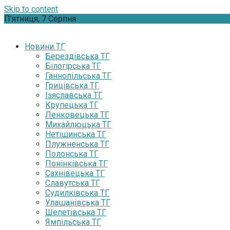
Skip to content
П’ятниця, 7 Серпня
Новини ТГ
Берездівська ТГ
Білогірська ТГ
Ганнопільська ТГ
Грицівська ТГ
Ізяславська ТГ
Крупецька ТГ
Ленковецька ТГ
Михайлюцька ТГ
Нетішинська ТГ
Плужненська ТГ
Полонська ТГ
Понінківська ТГ
Сахнівецька ТГ
Славутська ТГ
Судилківська ТГ
Улашанівська ТГ
Шепетівська ТГ
Ямпільська ТГ