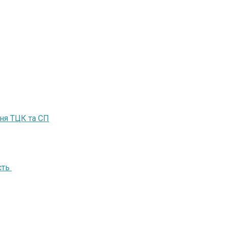
ня ТЦК та СП
сть