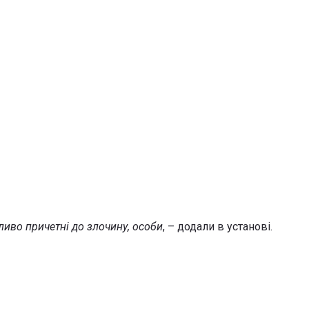
иво причетні до злочину, особи
, – додали в установі.