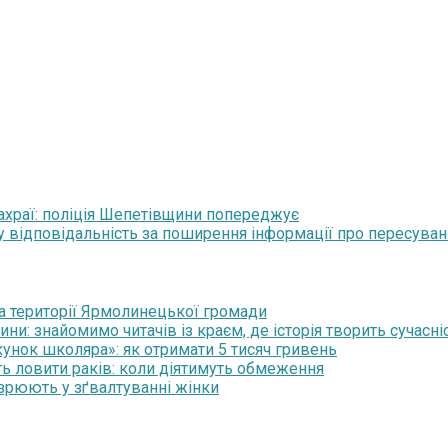
ахраї: поліція Шепетівщини попереджує
відповідальність за поширення інформації про пересуван
на території Ярмолинецької громади
и: знайомимо читачів із краєм, де історія творить сучасні
нок школяра»: як отримати 5 тисяч гривень
ть ловити раків: коли діятимуть обмеження
озрюють у зґвалтуванні жінки