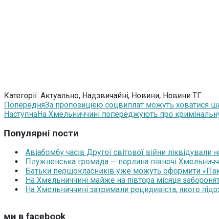
Категорії:
Актуально
,
Надзвичайні
,
Новини
,
Новини ТГ
Попередня
За пропозицією соцвиплат можуть ховатися ш
Наступна
На Хмельниччині попереджують про кримінальну 
Популярні пости
Авіабомбу часів Другої світової війни ліквідували 
Плужненська громада — перлина півночі Хмельниччин
Батьки першокласників уже можуть оформити «Паку
На Хмельниччині майже на півтора місяця забороня
На Хмельниччині затримали рецидивіста, якого під
ми в facebook