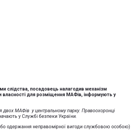
ими слідства, посадовець налагодив механізм
ми власності для розміщення МАФів, інформують у
ня двох МАФів у центральному парку. Правоохоронці
начають у Службі безпеки України.
ки або одержання неправомірної вигоди службовою особою)