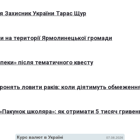
я Захисник України Тарас Щур
али на території Ярмолинецької громади
пеки» після тематичного квесту
оронять ловити раків: коли діятимуть обмеженн
Пакунок школяра»: як отримати 5 тисяч гривен