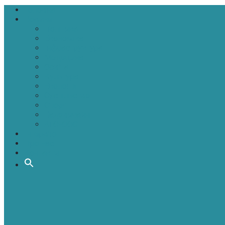
Головна
Новини
Політика
Економіка
Інфраструктура
Медицина
Освіта
Культура
Екологія
Суспільство
Спорт
Надзвичайні
АТО-ООС
Інтерв’ю
Про нас
Контакти