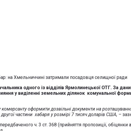
ачальника одного із відділів Ярмолинецької ОТГ. За дан
прияння у виділенні земельних ділянок комунальної фор
у комерсанту оформити дозвільні документи на розташуван
 другої частини хабаря у розмірі 7 тисяч доларів США, –
заз
передбаченого ч. 3 ст. 368 (прийняття пропозиції, обіцян
д.