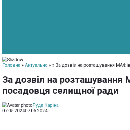
Головна
»
Актуально
» » За дозвіл на розташування МАФі
За дозвіл на розташування 
посадовця селищної ради
Руда Каріна
07.05.2024
07.05.2024