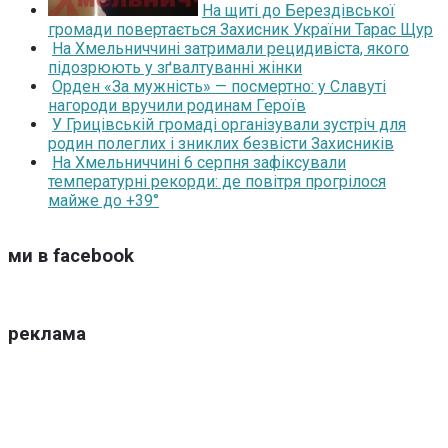
На щиті до Берездівської
громади повертається Захисник України Тарас Щур
На Хмельниччині затримали рецидивіста, якого
підозрюють у зґвалтуванні жінки
Орден «За мужність» — посмертно: у Славуті
нагороди вручили родинам Героїв
У Грицівській громаді організували зустріч для
родин полеглих і зниклих безвісти Захисників
На Хмельниччині 6 серпня зафіксували
температурні рекорди: де повітря прогрілося
майже до +39°
ми в facebook
реклама