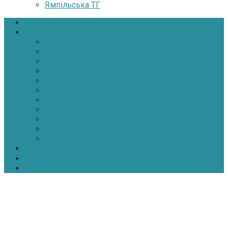
Ямпільська ТГ
Головна
Новини
Політика
Економіка
Інфраструктура
Медицина
Освіта
Культура
Екологія
Суспільство
Спорт
Надзвичайні
АТО-ООС
Інтерв’ю
Про нас
Контакти