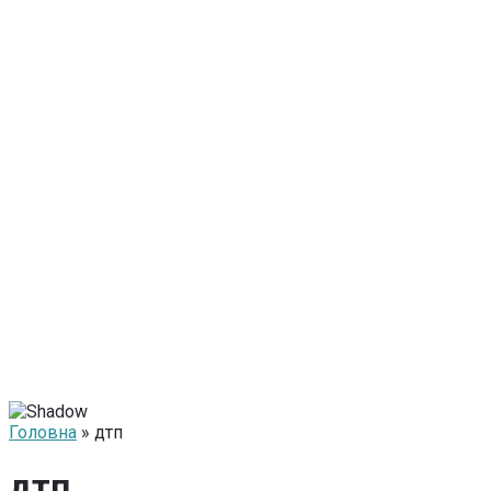
Головна
» дтп
дтп