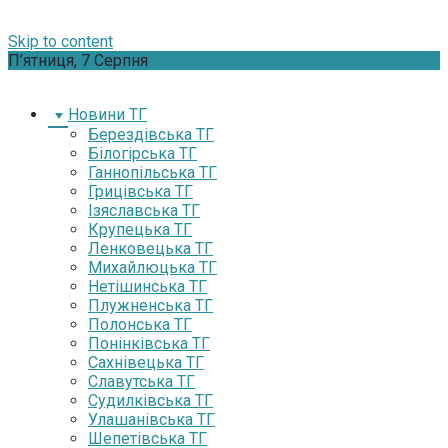
Skip to content
П’ятниця, 7 Серпня
Новини ТГ
Берездівська ТГ
Білогірська ТГ
Ганнопільська ТГ
Грицівська ТГ
Ізяславська ТГ
Крупецька ТГ
Ленковецька ТГ
Михайлюцька ТГ
Нетішинська ТГ
Плужненська ТГ
Полонська ТГ
Понінківська ТГ
Сахнівецька ТГ
Славутська ТГ
Судилківська ТГ
Улашанівська ТГ
Шепетівська ТГ