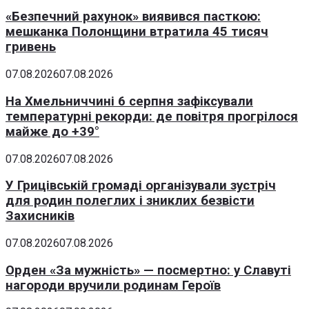
«Безпечний рахунок» виявився пасткою:
мешканка Полонщини втратила 45 тисяч
гривень
07.08.2026
07.08.2026
На Хмельниччині 6 серпня зафіксували
температурні рекорди: де повітря прогрілося
майже до +39°
07.08.2026
07.08.2026
У Грицівській громаді організували зустріч
для родин полеглих і зниклих безвісти
Захисників
07.08.2026
07.08.2026
Орден «За мужність» — посмертно: у Славуті
нагороди вручили родинам Героїв