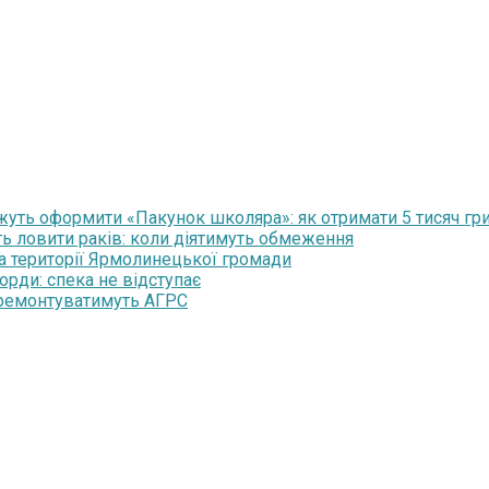
уть оформити «Пакунок школяра»: як отримати 5 тисяч гр
ть ловити раків: коли діятимуть обмеження
на території Ярмолинецької громади
орди: спека не відступає
 ремонтуватимуть АГРС