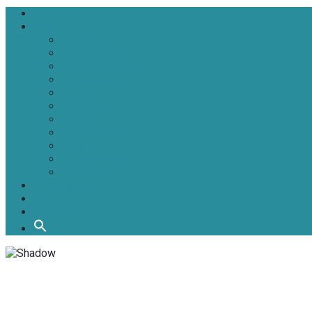
Головна
Новини
Політика
Економіка
Інфраструктура
Медицина
Освіта
Культура
Екологія
Суспільство
Спорт
Надзвичайні
АТО-ООС
Інтерв’ю
Про нас
Контакти