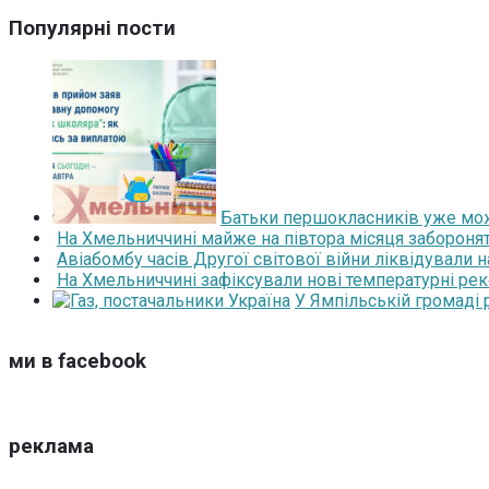
Популярні пости
Батьки першокласників уже мож
На Хмельниччині майже на півтора місяця забороня
Авіабомбу часів Другої світової війни ліквідували 
На Хмельниччині зафіксували нові температурні рек
У Ямпільській громаді
ми в facebook
реклама