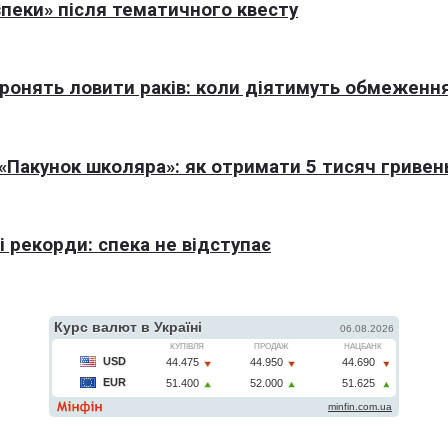
пеки» після тематичного квесту
оронять ловити раків: коли діятимуть обмеженн
Пакунок школяра»: як отримати 5 тисяч гривен
 рекорди: спека не відступає