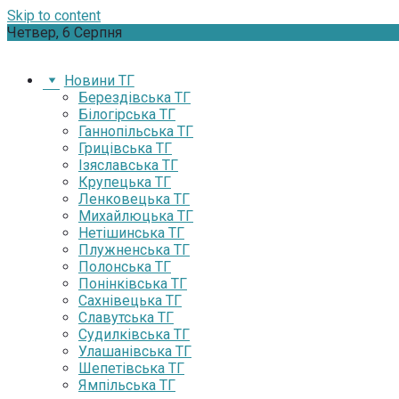
Skip to content
Четвер, 6 Серпня
Новини ТГ
Берездівська ТГ
Білогірська ТГ
Ганнопільська ТГ
Грицівська ТГ
Ізяславська ТГ
Крупецька ТГ
Ленковецька ТГ
Михайлюцька ТГ
Нетішинська ТГ
Плужненська ТГ
Полонська ТГ
Понінківська ТГ
Сахнівецька ТГ
Славутська ТГ
Судилківська ТГ
Улашанівська ТГ
Шепетівська ТГ
Ямпільська ТГ