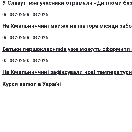
У Славуті юні учасники отримали «Дипломи без
06.08.2026
06.08.2026
На Хмельниччині майже на півтора місяця заб
06.08.2026
06.08.2026
Батьки першокласників уже можуть оформити «
05.08.2026
05.08.2026
На Хмельниччині зафіксували нові температурні
Курси валют в Україні