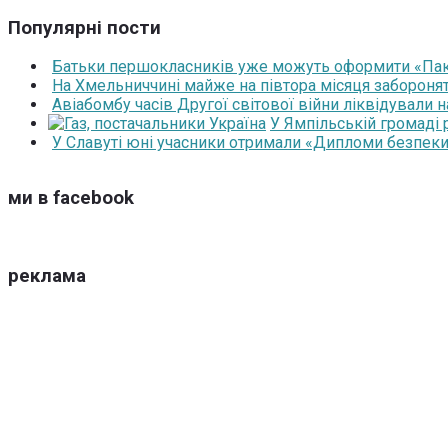
Популярні пости
Батьки першокласників уже можуть оформити «Паку
На Хмельниччині майже на півтора місяця забороня
Авіабомбу часів Другої світової війни ліквідували 
У Ямпільській громаді
У Славуті юні учасники отримали «Дипломи безпеки
ми в facebook
реклама