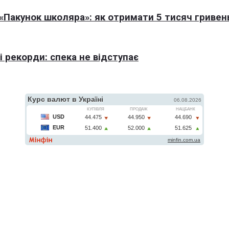
Пакунок школяра»: як отримати 5 тисяч гривен
 рекорди: спека не відступає