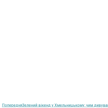
Попередня
Зелений вікенд у Хмельницькому: чим дивував