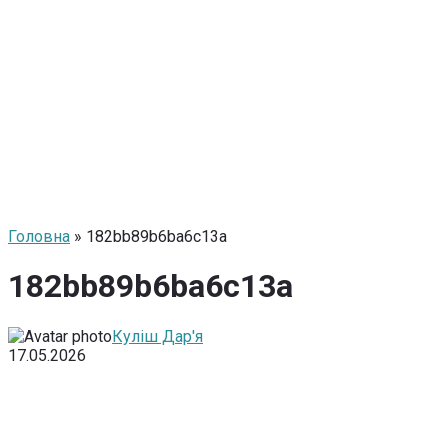
Головна
» 182bb89b6ba6c13a
182bb89b6ba6c13a
Куліш Дар'я
17.05.2026