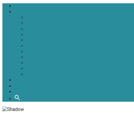
Головна
Новини
Політика
Економіка
Інфраструктура
Медицина
Освіта
Культура
Екологія
Суспільство
Спорт
Надзвичайні
АТО-ООС
Інтерв’ю
Про нас
Контакти