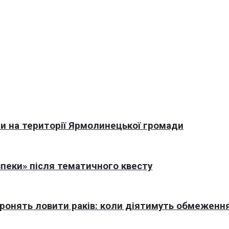
али на території Ярмолинецької громади
пеки» після тематичного квесту
оронять ловити раків: коли діятимуть обмеженн