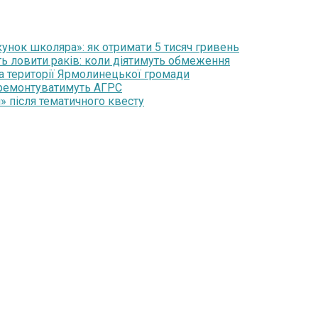
нок школяра»: як отримати 5 тисяч гривень
ть ловити раків: коли діятимуть обмеження
на території Ярмолинецької громади
 ремонтуватимуть АГРС
» після тематичного квесту