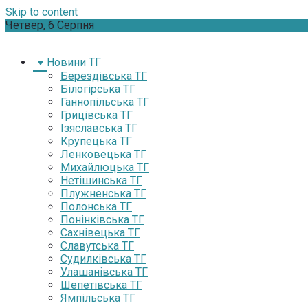
Skip to content
Четвер, 6 Серпня
Новини ТГ
Берездівська ТГ
Білогірська ТГ
Ганнопільська ТГ
Грицівська ТГ
Ізяславська ТГ
Крупецька ТГ
Ленковецька ТГ
Михайлюцька ТГ
Нетішинська ТГ
Плужненська ТГ
Полонська ТГ
Понінківська ТГ
Сахнівецька ТГ
Славутська ТГ
Судилківська ТГ
Улашанівська ТГ
Шепетівська ТГ
Ямпільська ТГ