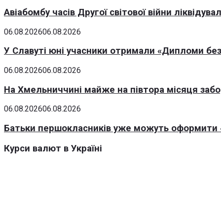
Авіабомбу часів Другої світової війни ліквідув
06.08.2026
06.08.2026
У Славуті юні учасники отримали «Дипломи без
06.08.2026
06.08.2026
На Хмельниччині майже на півтора місяця заб
06.08.2026
06.08.2026
Батьки першокласників уже можуть оформити «
Курси валют в Україні