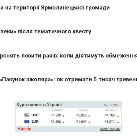
али на території Ярмолинецької громади
пеки» після тематичного квесту
оронять ловити раків: коли діятимуть обмеженн
Пакунок школяра»: як отримати 5 тисяч гривен