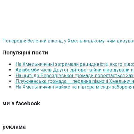
Попередня
Зелений вікенд у Хмельницькому: чим дивував
Популярні пости
На Хмельниччині затримали рецидивіста, якого під
Авіабомбу часів Другої світової війни ліквідували 
На щиті до Берездівської громади повертається За
Плужненська громада — перлина півночі Хмельниччин
На Хмельниччині майже на півтора місяця забороня
ми в facebook
реклама