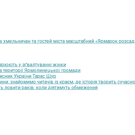
 хмельничан та гостей міста масштабний «Ярмарок розсад
озрюють у зґвалтуванні жінки
на території Ярмолинецької громади
хисник України Тарас Щур
и: знайомимо читачів із краєм, де історія творить сучасні
ть ловити раків: коли діятимуть обмеження