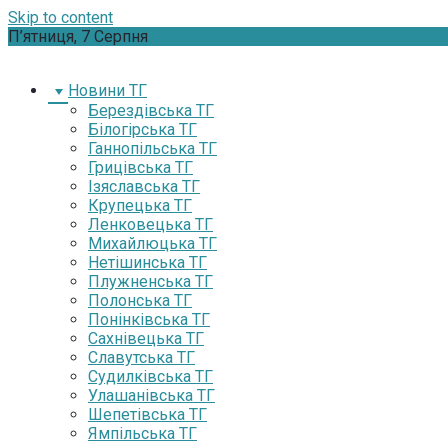
Skip to content
П’ятниця, 7 Серпня
Новини ТГ
Берездівська ТГ
Білогірська ТГ
Ганнопільська ТГ
Грицівська ТГ
Ізяславська ТГ
Крупецька ТГ
Ленковецька ТГ
Михайлюцька ТГ
Нетішинська ТГ
Плужненська ТГ
Полонська ТГ
Понінківська ТГ
Сахнівецька ТГ
Славутська ТГ
Судилківська ТГ
Улашанівська ТГ
Шепетівська ТГ
Ямпільська ТГ