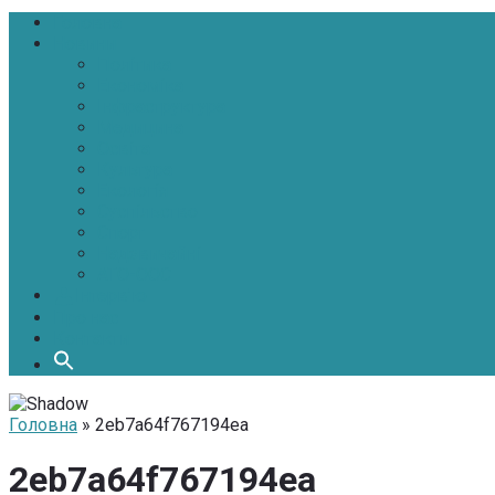
Головна
Новини
Політика
Економіка
Інфраструктура
Медицина
Освіта
Культура
Екологія
Суспільство
Спорт
Надзвичайні
АТО-ООС
Інтерв’ю
Про нас
Контакти
Головна
» 2eb7a64f767194ea
2eb7a64f767194ea