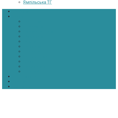
Ямпільська ТГ
Головна
Новини
Політика
Економіка
Інфраструктура
Медицина
Освіта
Культура
Екологія
Суспільство
Спорт
Надзвичайні
АТО-ООС
Інтерв’ю
Про нас
Контакти