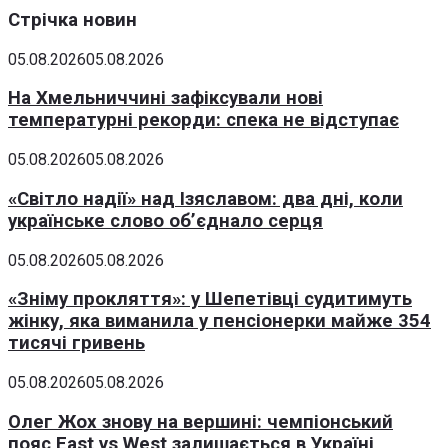
Стрічка новин
05.08.2026
05.08.2026
На Хмельниччині зафіксували нові
температурні рекорди: спека не відступає
05.08.2026
05.08.2026
«Світло надії» над Ізяславом: два дні, коли
українське слово об’єднало серця
05.08.2026
05.08.2026
«Зніму прокляття»: у Шепетівці судитимуть
жінку, яка виманила у пенсіонерки майже 354
тисячі гривень
05.08.2026
05.08.2026
Олег Жох знову на вершині: чемпіонський
пояс East vs West залишається в Україні