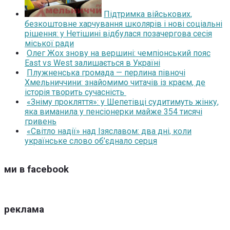
Підтримка військових,
безкоштовне харчування школярів і нові соціальні
рішення: у Нетішині відбулася позачергова сесія
міської ради
Олег Жох знову на вершині: чемпіонський пояс
East vs West залишається в Україні
Плужненська громада — перлина півночі
Хмельниччини: знайомимо читачів із краєм, де
історія творить сучасність
«Зніму прокляття»: у Шепетівці судитимуть жінку,
яка виманила у пенсіонерки майже 354 тисячі
гривень
«Світло надії» над Ізяславом: два дні, коли
українське слово об’єднало серця
ми в facebook
реклама