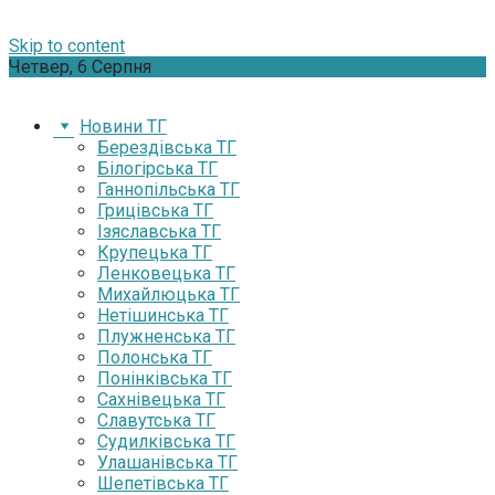
Skip to content
Четвер, 6 Серпня
Новини ТГ
Берездівська ТГ
Білогірська ТГ
Ганнопільська ТГ
Грицівська ТГ
Ізяславська ТГ
Крупецька ТГ
Ленковецька ТГ
Михайлюцька ТГ
Нетішинська ТГ
Плужненська ТГ
Полонська ТГ
Понінківська ТГ
Сахнівецька ТГ
Славутська ТГ
Судилківська ТГ
Улашанівська ТГ
Шепетівська ТГ