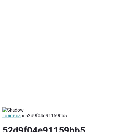
Головна
» 52d9f04e91159bb5
52d9f04e91159bb5