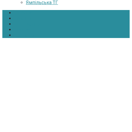
Ямпільська ТГ
Головна
Новини
Інтерв’ю
Про нас
Контакти