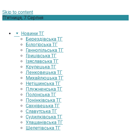
Skip to content
П’ятниця, 7 Серпня
Новини ТГ
Берездівська ТГ
Білогірська ТГ
Ганнопільська ТГ
Грицівська ТГ
Ізяславська ТГ
Крупецька ТГ
Ленковецька ТГ
Михайлюцька ТГ
Нетішинська ТГ
Плужненська ТГ
Полонська ТГ
Понінківська ТГ
Сахнівецька ТГ
Славутська ТГ
Судилківська ТГ
Улашанівська ТГ
Шепетівська ТГ