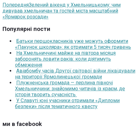
Попередня
Зелений вікенд у Хмельницькому: чим
дивував хмельничан та гостей міста масштабний
«Ярмарок розсади»
Популярні пости
Батьки першокласників уже можуть оформити
«Пакунок школяра»: як отримати 5 тисяч гривень
На Хмельниччині майже на півтора місяця
заборонять ловити раків: коли діятимуть
обмеження
Авіабомбу часів Другої світової війни ліквідували
на території Ярмолинецької громади
Плужненська громада — перлина півночі
Хмельниччини: знайомимо читачів із краєм, де
історія творить сучасність
У Славуті юні учасники отримали «Дипломи
безпеки» після тематичного квесту
ми в facebook