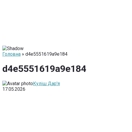
Головна
» d4e5551619a9e184
d4e5551619a9e184
Куліш Дар'я
17.05.2026