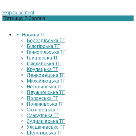
Skip to content
П’ятниця, 7 Серпня
Новини ТГ
Берездівська ТГ
Білогірська ТГ
Ганнопільська ТГ
Грицівська ТГ
Ізяславська ТГ
Крупецька ТГ
Ленковецька ТГ
Михайлюцька ТГ
Нетішинська ТГ
Плужненська ТГ
Полонська ТГ
Понінківська ТГ
Сахнівецька ТГ
Славутська ТГ
Судилківська ТГ
Улашанівська ТГ
Шепетівська ТГ