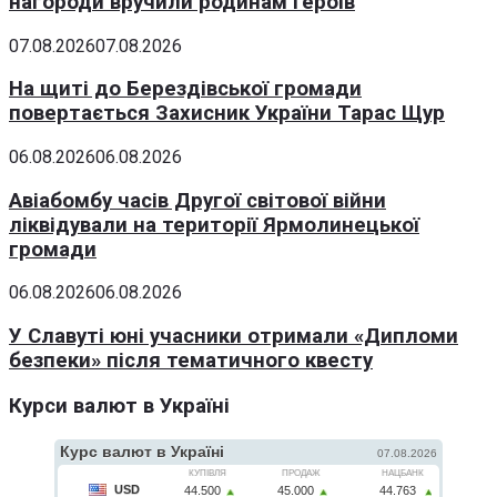
нагороди вручили родинам Героїв
07.08.2026
07.08.2026
На щиті до Берездівської громади
повертається Захисник України Тарас Щур
06.08.2026
06.08.2026
Авіабомбу часів Другої світової війни
ліквідували на території Ярмолинецької
громади
06.08.2026
06.08.2026
У Славуті юні учасники отримали «Дипломи
безпеки» після тематичного квесту
Курси валют в Україні