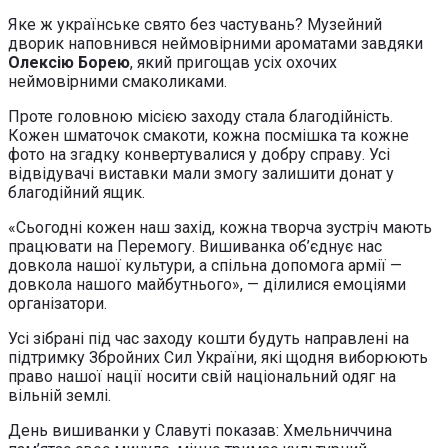
Яке ж українське свято без частувань? Музейний
дворик наповнився неймовірними ароматами завдяки
Олексію Борею
, який пригощав усіх охочих
неймовірними смаколиками.
Проте головною місією заходу стала благодійність.
Кожен шматочок смакоти, кожна посмішка та кожне
фото на згадку конвертувалися у добру справу. Усі
відвідувачі виставки мали змогу залишити донат у
благодійний ящик.
«Сьогодні кожен наш захід, кожна творча зустріч мають
працювати на Перемогу. Вишиванка об’єднує нас
довкола нашої культури, а спільна допомога армії —
довкола нашого майбутнього», — ділилися емоціями
організатори.
Усі зібрані під час заходу кошти будуть направлені на
підтримку Збройних Сил України, які щодня виборюють
право нашої нації носити свій національний одяг на
вільній землі.
День вишиванки у Славуті показав: Хмельниччина