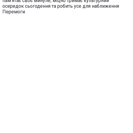
пам’ятає своє минуле, міцно тримає культурний
осередок сьогодення та робить усе для наближення
Перемоги.