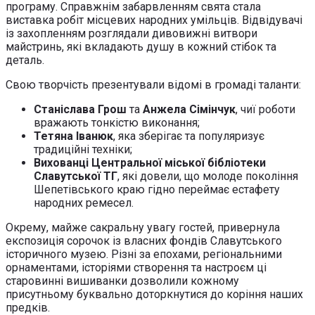
програму. Справжнім забарвленням свята стала
виставка робіт місцевих народних умільців. Відвідувачі
із захопленням розглядали дивовижні витвори
майстринь, які вкладають душу в кожний стібок та
деталь.
Свою творчість презентували відомі в громаді таланти:
Станіслава Грош
та
Анжела Сімінчук
, чиї роботи
вражають тонкістю виконання;
Тетяна Іванюк
, яка зберігає та популяризує
традиційні техніки;
Вихованці Центральної міської бібліотеки
Славутської ТГ
, які довели, що молоде покоління
Шепетівського краю гідно переймає естафету
народних ремесел.
Окрему, майже сакральну увагу гостей, привернула
експозиція сорочок із власних фондів Славутського
історичного музею. Різні за епохами, регіональними
орнаментами, історіями створення та настроєм ці
старовинні вишиванки дозволили кожному
присутньому буквально доторкнутися до коріння наших
предків.