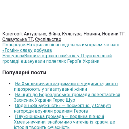
Категорії:
Актуально
,
Війна
,
Культура
,
Новини
,
Новини ТГ
,
Славутська ТГ
,
Суспільство
Попередня
На крилах пісні подільським краєм: як наш
«Гомін» славу добував
Наступна
«Вишита стрічка пам’яті»: у Плужненській
громаді вшанували полеглих Героїв України
Популярні пости
На Хмельниччині затримали рецидивіста, якого
підозрюють у зґвалтуванні жінки
На щиті до Берездівської громади повертається
Захисник України Тарас Щур
Орден «За мужність» — посмертно: у Славуті
нагороди вручили родинам Героїв
Плужненська громада — перлина півночі
Хмельниччини: знайомимо читачів із краєм, де
історія творить сучасність