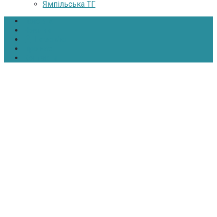
Ямпільська ТГ
Головна
Новини
Інтерв’ю
Про нас
Контакти