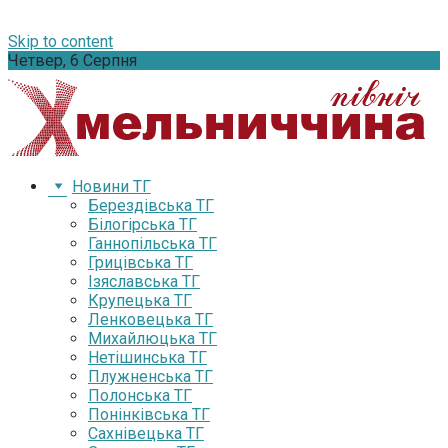
Skip to content
Четвер, 6 Серпня
Новини ТГ
Берездівська ТГ
Білогірська ТГ
Ганнопільська ТГ
Грицівська ТГ
Ізяславська ТГ
Крупецька ТГ
Ленковецька ТГ
Михайлюцька ТГ
Нетішинська ТГ
Плужненська ТГ
Полонська ТГ
Понінківська ТГ
Сахнівецька ТГ