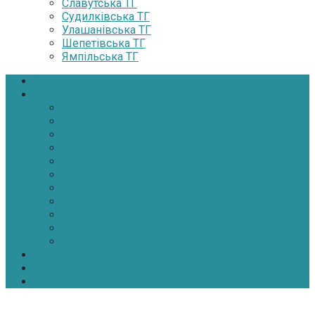
Славутська ТГ
Судилківська ТГ
Улашанівська ТГ
Шепетівська ТГ
Ямпільська ТГ
Головна
Новини
Політика
Економіка
Інфраструктура
Медицина
Освіта
Культура
Екологія
Суспільство
Спорт
Надзвичайні
АТО-ООС
Інтерв’ю
Про нас
Контакти