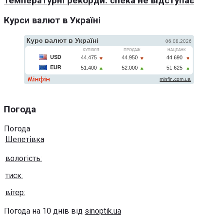
температурні рекорди: спека не відступає
Курси валют в Україні
Погода
Погода
Шепетівка
вологість:
тиск:
вітер:
Погода на 10 днів від
sinoptik.ua