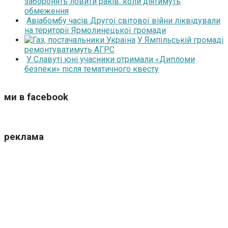
заборонять ловити раків: коли діятимуть
обмеження
Авіабомбу часів Другої світової війни ліквідували
на території Ярмолинецької громади
У Ямпільській громаді
ремонтуватимуть АГРС
У Славуті юні учасники отримали «Дипломи
безпеки» після тематичного квесту
ми в facebook
реклама