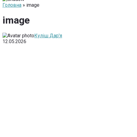
Головна
» image
image
Куліш Дар'я
12.05.2026