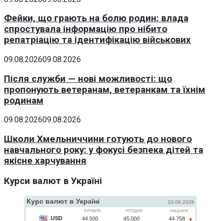
Фейки, що грають на болю родин: влада
спростувала інформацію про нібито
репатріацію та ідентифікацію військових
09.08.2026
09.08.2026
Після служби — нові можливості: що
пропонують ветеранам, ветеранкам та їхнім
родинам
09.08.2026
09.08.2026
Школи Хмельниччини готують до нового
навчального року: у фокусі безпека дітей та
якісне харчування
Курси валют в Україні