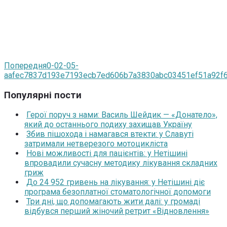
Попередня
0-02-05-
aafec7837d193e7193ecb7ed606b7a3830abc03451ef51a92f
Популярні пости
Герої поруч з нами: Василь Шейдик — «Донатело»,
який до останнього подиху захищав Україну
Збив пішохода і намагався втекти: у Славуті
затримали нетверезого мотоцикліста
Нові можливості для пацієнтів: у Нетішині
впровадили сучасну методику лікування складних
гриж
До 24 952 гривень на лікування: у Нетішині діє
програма безоплатної стоматологічної допомоги
Три дні, що допомагають жити далі: у громаді
відбувся перший жіночий ретрит «Відновлення»