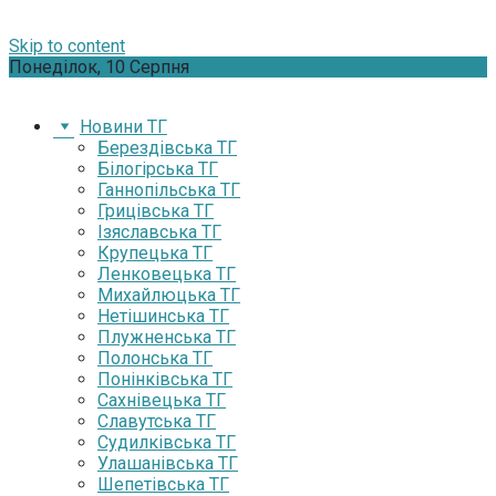
Skip to content
Понеділок, 10 Серпня
Новини ТГ
Берездівська ТГ
Білогірська ТГ
Ганнопільська ТГ
Грицівська ТГ
Ізяславська ТГ
Крупецька ТГ
Ленковецька ТГ
Михайлюцька ТГ
Нетішинська ТГ
Плужненська ТГ
Полонська ТГ
Понінківська ТГ
Сахнівецька ТГ
Славутська ТГ
Судилківська ТГ
Улашанівська ТГ
Шепетівська ТГ