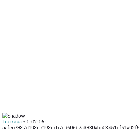
Головна
» 0-02-05-
aafec7837d193e7193ecb7ed606b7a3830abc03451ef51a92f