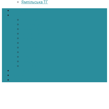
Ямпільська ТГ
Головна
Новини
Політика
Економіка
Інфраструктура
Медицина
Освіта
Культура
Екологія
Суспільство
Спорт
Надзвичайні
АТО-ООС
Інтерв’ю
Про нас
Контакти