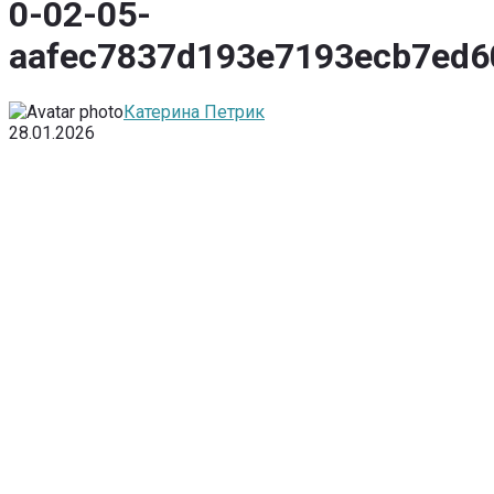
0-02-05-
aafec7837d193e7193ecb7ed6
Катерина Петрик
28.01.2026