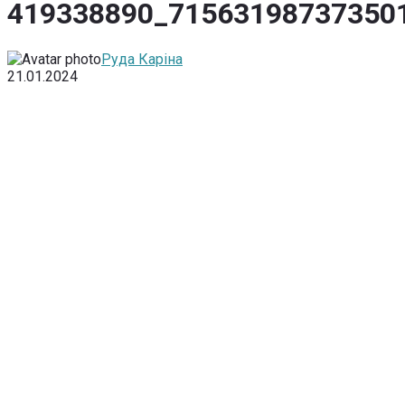
419338890_71563198737350
Руда Каріна
21.01.2024