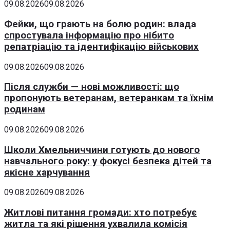
09.08.2026
09.08.2026
Фейки, що грають на болю родин: влада
спростувала інформацію про нібито
репатріацію та ідентифікацію військових
09.08.2026
09.08.2026
Після служби — нові можливості: що
пропонують ветеранам, ветеранкам та їхнім
родинам
09.08.2026
09.08.2026
Школи Хмельниччини готують до нового
навчального року: у фокусі безпека дітей та
якісне харчування
09.08.2026
09.08.2026
Житлові питання громади: хто потребує
житла та які рішення ухвалила комісія