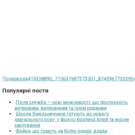
Попередня
419338890_715631987373501_8745967735295
Популярні пости
Після служби — нові можливості: що пропонують
ветеранам, ветеранкам та їхнім родинам
Школи Хмельниччини готують до нового
навчального року: у фокусі безпека дітей та якісне
харчування
Фейки, що грають на болю родин: влада