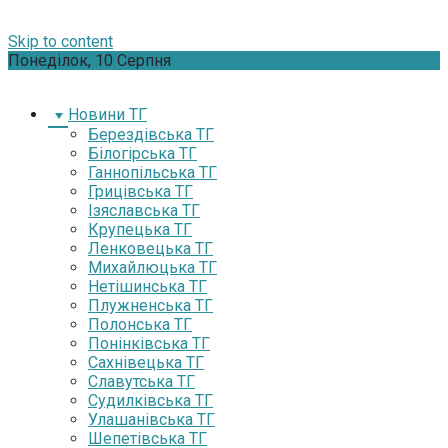
Skip to content
Понеділок, 10 Серпня
Новини ТГ
Берездівська ТГ
Білогірська ТГ
Ганнопільська ТГ
Грицівська ТГ
Ізяславська ТГ
Крупецька ТГ
Ленковецька ТГ
Михайлюцька ТГ
Нетішинська ТГ
Плужненська ТГ
Полонська ТГ
Понінківська ТГ
Сахнівецька ТГ
Славутська ТГ
Судилківська ТГ
Улашанівська ТГ
Шепетівська ТГ