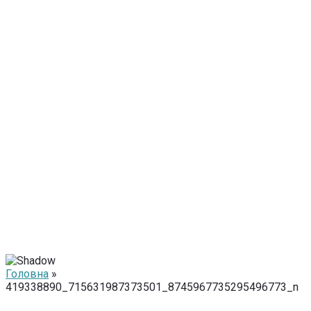
Головна
»
419338890_715631987373501_8745967735295496773_n