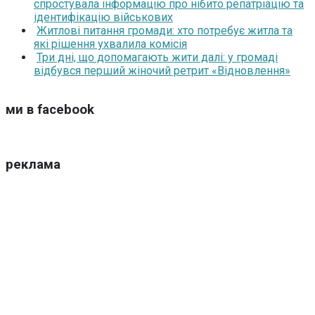
спростувала інформацію про нібито репатріацію та
ідентифікацію військових
Житлові питання громади: хто потребує житла та
які рішення ухвалила комісія
Три дні, що допомагають жити далі: у громаді
відбувся перший жіночий ретрит «Відновлення»
ми в facebook
реклама