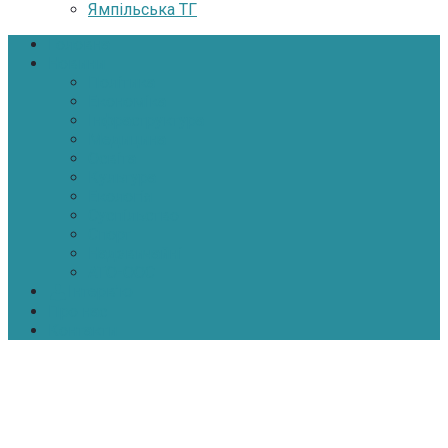
Ямпільська ТГ
Головна
Новини
Політика
Економіка
Інфраструктура
Медицина
Освіта
Культура
Екологія
Суспільство
Спорт
Надзвичайні
АТО-ООС
Інтерв’ю
Про нас
Контакти